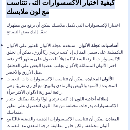
كيفية اختيار الأكسسوارات التي تتناسب
مع لون ملابسك
اختيار الإكسسوارات التي تكمل ملابسك يمكن أن يرفع من مظهرك
حقًا. إليك بعض النصائح:
أساسيات عجلة الألوان
: استخدم عجلة الألوان للعثور على الألوان
التكميلية. على سبيل المثال، إذا كنت ترتدي زيًا أزرق، يمكن أن تخلق
الإكسسوارات البرتقالية تباينًا مذهلاً. للحصول على مظهر أكثر دقة،
اختر الألوان المتماثلة (الألوان بجانب بعضها البعض على العجلة)،
مثل الأزرق والأخضر.
الألوان المحايدة
: يمكن أن تتناسب الإكسسوارات ذات النغمات
المحايدة (الأسود والأبيض والرمادي والبيج) مع أي زي تقريبًا وهي
رائعة لموازنة الألوان الأكثر جرأة.
إطلالة أحادية اللون
: إذا كنت ترتدي لونًا واحدًا، يمكنك اختيار
الإكسسوارات بدرجات مختلفة من هذا اللون للحصول على مظهر
متماسك.
المعادن
: يمكن أن تتناسب الإكسسوارات الذهبية والفضية غالبًا مع
ألوان مختلفة، ولكن حاول مطابقة درجة المعدن مع النغمات