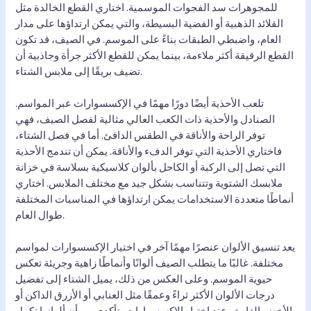
للمجوهرات سد الفجوات الموسمية. اختاري القطع الخالدة مثل
القلائد الذهبية أو الفضية البسيطة، والتي يمكن ارتداؤها على مدار
العام، واضبطي الطبقات بناءً على الموسم. في الصيف، قد تكون
القطع الرقيقة أكثر ملاءمة، بينما يمكن للقطع الأكثر جرأة وجاذبية أن
تضيف بريقًا إلى ملابس الشتاء.
تلعب الأحذية أيضًا دورًا مهمًا في الإكسسوارات عبر المواسم.
الصنادل والأحذية ذات الكعب العالي مثالية لفصل الصيف، فهي
توفر الراحة والأناقة في الطقس الدافئ. أما في فصل الشتاء،
فاختاري الأحذية التي توفر الدفء والأناقة. يمكن أن تندمج الأحذية
التي تصل إلى الركبة أو الكاحل بألوان كلاسيكية بسلاسة في خزانة
ملابسك الشتوية وتتناسب بشكل جيد مع مختلف الملابس. اختاري
أنماطًا متعددة الاستخدامات يمكن ارتداؤها في المناسبات المختلفة
طوال العام.
يعد تنسيق الألوان عنصرًا مهمًا آخر في اختيار الإكسسوارات لمواسم
مختلفة. غالبًا ما يتطلب الصيف ألوانًا وأنماطًا زاهية وجريئة تعكس
حيوية الموسم. وعلى العكس من ذلك، يميل الشتاء إلى تفضيل
درجات الألوان الأكثر ثراءً وعمقًا مثل العنابي أو الأزرق الداكن أو
الأخضر الغامق. عند اختيار الإكسسوارات، تأكدي من أن ألوانها تكمل