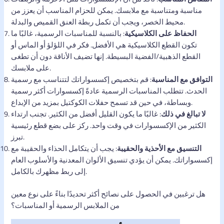
مناسبة ومتناسبة مع ملابسك. يمكن للحزام المناسب أن يعزز من
محيط الخصر، ويجب أن تكمل ربطة العنق القميص والبدلة.
الحفاظ على الكلاسيكية
: بالنسبة للمناسبات الرسمية، غالبًا ما
تكون القطع الكلاسيكية هي الأفضل. فكر في اللؤلؤ أو الماس أو
القطع الذهبية/الفضية البسيطة. إنها تضيف الأناقة دون أن تطغى
على ملابسك.
التوافق مع المناسبة
: قم بتخصيص إكسسواراتك لتتناسب مع رسمية
الحدث. تتطلب المناسبات الرسمية عادةً إكسسوارات أكثر رسمية
وبساطة، في حين قد تسمح حفلات الكوكتيل بمزيد من الإبداع.
لا تبالغ في ذلك
: غالبًا ما يكون القليل أفضل من الكثير. تجنب ارتداء
الكثير من الإكسسوارات في وقت واحد. ركز على بضع قطع رئيسية
تبرز.
التنسيق مع الأحذية والحقيبة
: يجب أن يتكامل الحذاء والحقيبة مع
إكسسواراتك. يمكن أن يؤدي تنسيق الألوان المعدنية والأسلوب العام
إلى ربط مظهرك بالكامل.
هل ترغبين في الحصول على نصائح أكثر تحديدًا بناءً على نوع معين
من الملابس الرسمية أو المناسبات؟