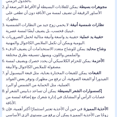
بالجدول الزمني.
مجوهرات بسيطة
: يمكن للقلادات البسيطة أو الأقراط المرصعة أو
الأساور الرقيقة أن تضيف لمسة من الأناقة دون أن تطغى على
مظهرك.
نظارات شمسية أنيقة
: لا يحمي زوج جيد من النظارات الشمسية
عينيك فحسب، بل يضيف أيضًا لمسة عصرية.
حقيبة يد عملية
: حقيبة يد واسعة وأنيقة مثالية لحمل الضروريات
اليومية ويمكن أن تكمل الملابس الكاجوال والمهنية.
وشاح محايد
: يمكن للوشاح متعدد الاستخدامات أن يضيف الدفء
والملمس واللون، ويسهل تنسيقه بطرق مختلفة.
الأحزمة
: يمكن للحزام الكلاسيكي أن يحدد خصرك ويضيف لمسة
مصقولة للملابس الكاجوال والأنيقة.
القبعات
: يمكن للقبعات المختارة بعناية، مثل قبعة البيسبول أو
الفيدورا أو القبعة الصوفية، أن ترفع من مظهرك وتوفر بعض الفوائد
العملية، مثل الحماية من الشمس أو البرد.
إكسسوارات الشعر البسيطة
: يمكن أن تساعد دبابيس الشعر أو
عصابات الرأس أو المشابك في إدارة شعرك مع إضافة لمسة من
الأناقة.
الأحذية المميزة
: في حين أن الأحذية تعتبر استثمارًا أكثر أهمية، فإن
زوجًا من الأحذية المميزة يمكن أن يرفع من مستوى الزي الأساسي