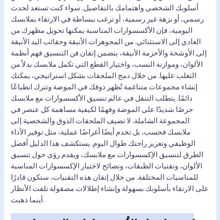
أسلوبك الشخصي واهتمامك بالتفاصيل. سواء كنت تستعد لحدث
رسمي، أو نزهة غير رسمية، أو ترغب ببساطة في الارتقاء بملابسك
اليومية، فإن الأكسسوارات المناسبة يمكنها تحويل مظهرك من
العادي إلى الاستثنائي. من المجوهرات الأنيقة وحقائب اليد الأنيقة
إلى الأوشحة والأحزمة الأنيقة، يتضمن إتقان فن التنسيق فهم أنظمة
الألوان، وموازنة النسب، واختيار القطع التي تكمل ملابسك بدلاً من
التغلب عليها. من خلال دمج الملحقات بشكل استراتيجي، يمكنك
إنشاء مجموعات متناغمة تُظهر ذوقك في الموضة وتترك انطباعًا
دائمًا. يتطلب التنقل في عالم تنسيق الأكسسوارات مع ملابسك
حرصًا شديدًا على الموضة وفهمًا لكيفية مساهمة كل عنصر في
المجموعة الشاملة. لا تضيف الملحقات الذوق والشخصية إلى
ملابسك فحسب، بل تخدم أيضًا أغراضًا عملية، مثل توفير الأداء
الوظيفي وتعزيز راحتك طوال اليوم. يستكشف هذا الدليل أفضل
الطرق لتنسيق الإكسسوارات مع ملابسك، ويقدم رؤى حول تنسيق
الألوان، وتقنيات الطبقات، ونصائح لاختيار الإكسسوارات المناسبة
للمناسبات المختلفة. من خلال إتقان هذه التقنيات، ستكون قادرًا
على الارتقاء بأسلوبك بسهولة وإنشاء إطلالات مصقولة تلفت الأنظار
أينما ذهبت.