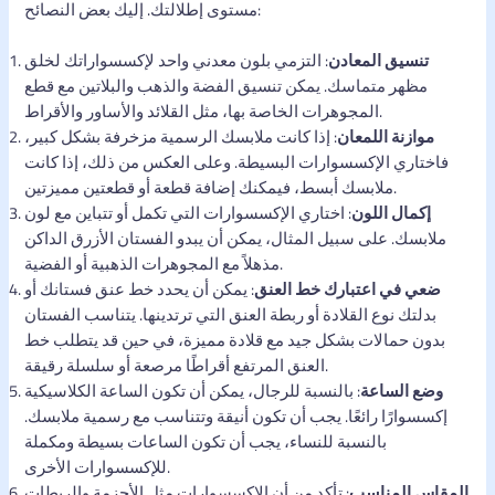
مستوى إطلالتك. إليك بعض النصائح:
تنسيق المعادن
: التزمي بلون معدني واحد لإكسسواراتك لخلق
مظهر متماسك. يمكن تنسيق الفضة والذهب والبلاتين مع قطع
المجوهرات الخاصة بها، مثل القلائد والأساور والأقراط.
موازنة اللمعان
: إذا كانت ملابسك الرسمية مزخرفة بشكل كبير،
فاختاري الإكسسوارات البسيطة. وعلى العكس من ذلك، إذا كانت
ملابسك أبسط، فيمكنك إضافة قطعة أو قطعتين مميزتين.
إكمال اللون
: اختاري الإكسسوارات التي تكمل أو تتباين مع لون
ملابسك. على سبيل المثال، يمكن أن يبدو الفستان الأزرق الداكن
مذهلاً مع المجوهرات الذهبية أو الفضية.
ضعي في اعتبارك خط العنق
: يمكن أن يحدد خط عنق فستانك أو
بدلتك نوع القلادة أو ربطة العنق التي ترتدينها. يتناسب الفستان
بدون حمالات بشكل جيد مع قلادة مميزة، في حين قد يتطلب خط
العنق المرتفع أقراطًا مرصعة أو سلسلة رقيقة.
وضع الساعة
: بالنسبة للرجال، يمكن أن تكون الساعة الكلاسيكية
إكسسوارًا رائعًا. يجب أن تكون أنيقة وتتناسب مع رسمية ملابسك.
بالنسبة للنساء، يجب أن تكون الساعات بسيطة ومكملة
للإكسسوارات الأخرى.
المقاس المناسب
: تأكد من أن الإكسسوارات مثل الأحزمة والربطات