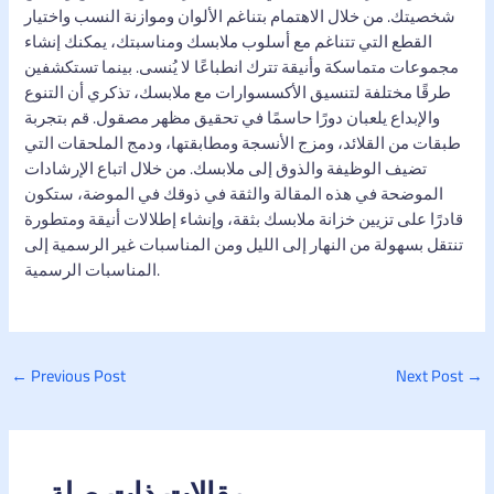
شخصيتك. من خلال الاهتمام بتناغم الألوان وموازنة النسب واختيار
القطع التي تتناغم مع أسلوب ملابسك ومناسبتك، يمكنك إنشاء
مجموعات متماسكة وأنيقة تترك انطباعًا لا يُنسى. بينما تستكشفين
طرقًا مختلفة لتنسيق الأكسسوارات مع ملابسك، تذكري أن التنوع
والإبداع يلعبان دورًا حاسمًا في تحقيق مظهر مصقول. قم بتجربة
طبقات من القلائد، ومزج الأنسجة ومطابقتها، ودمج الملحقات التي
تضيف الوظيفة والذوق إلى ملابسك. من خلال اتباع الإرشادات
الموضحة في هذه المقالة والثقة في ذوقك في الموضة، ستكون
قادرًا على تزيين خزانة ملابسك بثقة، وإنشاء إطلالات أنيقة ومتطورة
تنتقل بسهولة من النهار إلى الليل ومن المناسبات غير الرسمية إلى
المناسبات الرسمية.
←
Previous Post
Next Post
→
مقالات ذات صلة