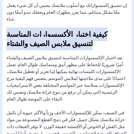
إن تنسيق إكسسواراتك مع أسلوب ملابسك يضمن أن كل شيء يعمل
معًا بشكل متناغم، مما يعزز مظهرك العام ويجعلك تبدو أنيقًا دون
عناء.
كيفية اختيار الأكسسوارات المناسبة
لتنسيق ملابس الصيف والشتاء
يعد اختيار الإكسسوارات المناسبة لتنسيق ملابس الصيف والشتاء
أمرًا ضروريًا للحفاظ على مظهر أنيق ومتماسك طوال العام. تعمل
الإكسسوارات كلمسات نهائية يمكنها إما تعزيز أو تعطيل ملابسك،
اعتمادًا على مدى ملاءمتها لملابس الموسم. يتضمن فهم كيفية مزج
الإكسسوارات بسلاسة عبر المواسم المختلفة بعض الاستراتيجيات
الرئيسية التي يمكن أن ترفع من تنوع خزانة ملابسك وتضمن لك
البقاء على الموضة طوال العام.
في الصيف، يمكن للإكسسوارات الأخف وزناً والأكثر حيوية أن تكمل
خزانة ملابسك بشكل جميل. فكر في دمج القطع المصنوعة من مواد
مثل القش أو الخوص أو الأقمشة خفيفة الوزن. لا توفر القبعات ذات
الحواف العريضة الحماية من الشمس فحسب، بل تضيف أيضًا لمسة