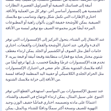
أنيقة إلى فساتينك الصيفية أو السراويل القصيرة. النظارات
الشمسية هي إكسسوار أساسي آخر، توفر كل من العملية والأناقة.
اختاري الإطارات التي تكمل شكل وجهك وتتناسب مع ملابسك
الصيفية. يمكن للأوشحة خفيفة الوزن بألوان زاهية أو المطبوعات
المرحة أيضًا تعزيز مجموعة الصيف مع توفير لمسة من الأناقة.
عند الانتقال إلى الشتاء، يتحول التركيز إلى الإكسسوارات التي توفر
الدفء والرقي. عند اختيار الأوشحة والقفازات والقبعات، اختاري
خامات أثقل مثل الصوف أو الكشمير أو الجلد. يمكن ارتداء معطف
شتوي مختار بعناية مع قفازات متطابقة وقبعة أنيقة أو قبعة بيريه. لا
تخدم هذه الإكسسوارات غرضًا وظيفيًا فحسب، بل إنها ترفع أيضًا من
أناقة ملابسك الشتوية بشكل عام. ضعي في اعتبارك الإكسسوارات
مثل الحزام الجلدي الكلاسيكي أو حقيبة اليد المنظمة لإضافة لمسة
من الأناقة إلى خزانة ملابسك الشتوية.
عند تنسيق الإكسسوارات بين المواسم، استهدفي القطع التي توفر
التنوع. على سبيل المثال، يمكن ارتداء الوشاح في الصيف والشتاء،
اعتمادًا على مادته وتصميمه. اختاري قماشًا خفيف الوزن وجيد
التهوية للصيف ونسخة أكثر سمكًا ودافئًا للشتاء. وبالمثل، يمكن