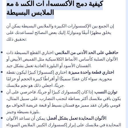
كيفية دمج الأكسسوارات الكبيرة مع
الملابس البسيطة
إن الجمع بين الإكسسوارات الكبيرة والملابس البسيطة يمكن أن
يخلق مظهرًا أنيقًا ومتوازنًا. إليك بعض النصائح لمساعدتك على
تحقيق ذلك:
حافظي على الحد الأدنى من الملابس
: اختاري القطع البسيطة ذات
الألوان الصلبة كأساس. الأنماط الكلاسيكية مثل القميص الأبيض أو
الفستان الأسود أو البلوزة العادية تعمل بشكل جيد.
اختاري قطعة واحدة مميزة
: اختاري إكسسوارًا كبيرًا ليكون نقطة
محورية. سواء كان عقدًا سميكًا أو أقراطًا كبيرة الحجم أو حزامًا
جريئًا، اجعلي ذلك هو نجم ملابسك.
توازن النسب
: إذا كان إكسسوارك كبيرًا أو جريئًا، فاحرصي على أن
يكون باقي ملابسك أكثر بساطة لتجنب التضارب. على سبيل المثال،
قومي بإقران عقد مميز مع فستان بسيط أو قبعة عريضة الحواف مع
بلوزة بسيطة وجينز.
الألوان المحايدة تعمل بشكل أفضل
: يمكن أن تساعد الألوان
المحايدة في ملابسك على إبراز إكسسوارك الكبير. الملابس السوداء