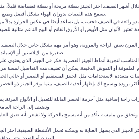
ال أشهر الصيف. اختر الجينز بقصّة مريحة أو بقصّة فضفاضة قليلاً، مثل
تسمح هذه القصات بدوران الهواء بشكل أفضل وتمنع الجينز من الالتصاق ببشرتك في الحرارة.
 تبدو رائعة في الصيف فحسب، بل تساعد أيضًا في عكس الحرارة بدلاً من ا
. تعتبر الألوان مثل الأبيض أو الأزرق الفاتح أو البيج الناعم مثالية ل
 المرن بعض الراحة والمرونة، وهو أمر مهم بشكل خاص خلال الصيف. 
صغيرة من الإيلاستين أو الإسباندكس لضمان ملاءمة مريحة تتحرك معك.
مناسب لتجربة أنماط الجينز العصرية. فكر في الجينز الذي يحتوي على 
ت متعددة الاستخدامات مثل الجينز المستقيم أو القصير أو عالي الخص
يك أكثر برودة ويسمح لك بإظهار أحذية الصيف، بينما يوفر الجينز ذو الخص
 راحة إضافية مثل أحزمة الخصر القابلة للتعديل أو الألواح المرنة. 
وتضيف إلى الراحة العامة لجينزك، خاصة في الطقس الأكثر دفئًا.
تحقق من ملمسه. تأكد من أنه يسمح بالحركة ولا تشعر بأنه ضيق للغاية أ
ر الجينز الذي يسهل العناية به ويمكنه تحمل الأنشطة الصيفية. اختر الج
للبهتان أو التمدد، حتى يحافظ على مظهره وملاءمته طوال الموسم.