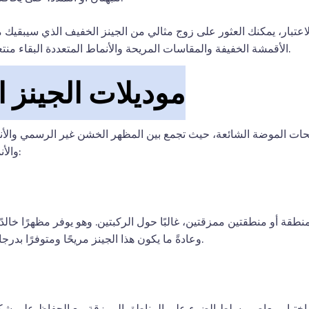
عتبار، يمكنك العثور على زوج مثالي من الجينز الخفيف الذي سيبقيك م
الأقمشة الخفيفة والمقاسات المريحة والأنماط المتعددة البقاء منتعشًا ومظهرًا رائعًا في الأشهر الأكثر دفئًا.
موديلات الجينز 
ت الموضة الشائعة، حيث تجمع بين المظهر الخشن غير الرسمي والأناق
والأنماط الشائعة من الجينز الممزق للرجال:
منطقة أو منطقتين ممزقتين، غالبًا حول الركبتين. وهو يوفر مظهرًا خال
وعادةً ما يكون هذا الجينز مريحًا ومتوفرًا بدرجات غسل مختلفة، من الفاتح إلى الغامق.
 اختيار معاصر يسلط الضوء على المناطق الممزقة مع الحفاظ على شكل ن