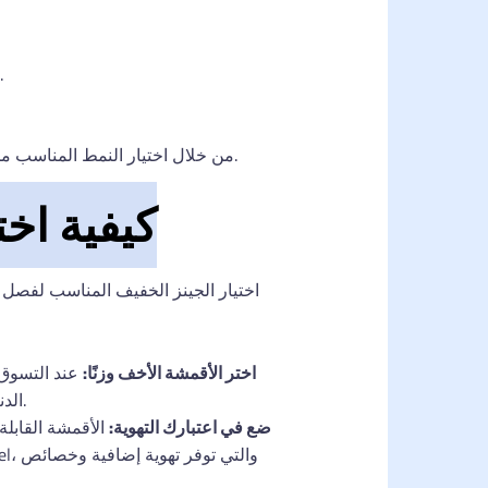
: مزودة بجيوب متعددة وغالبًا ما تتميز بتصميم متين قليلاً، تجمع هذه الشورتات بين الوظيفة 
من خلال اختيار النمط المناسب من شورتات الجينز بناءً على تفضيلاتك الشخصية وأنشطتك الصيفية، يمكنك البقاء مرتاحًا وعصريًا طوال الموسم.
كيفية اخ
اختيار الجينز الخفيف المناسب لفصل 
اختر الأقمشة الأخف وزنًا:
عند التسوق 
الدنيم الذي يوفر التهوية والراحة. تجنب الأقمشة الثقيلة والسميكة التي يمكن أن تكون دافئة جدًا في الطقس الحار.
ضع في اعتبارك التهوية:
الأقمشة القابل