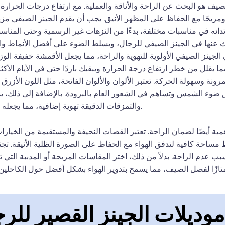
يف هو البحث عن الراحة والأناقة والعملية. مع ارتفاع درجات الحرارة،
 ومريحًا مع الحفاظ على المظهر الأنيق. يجب أن يقدم الجينز الصيفي مزي
تدائه في مناسبات مختلفة، بدءًا من النزهات غير الرسمية وحتى المنا
ث عنها في الجينز الصيفي للرجال، ويسلط الضوء على أفضل الأنماط وا
ي الجينز الصيفي الأولوية للتهوية والراحة، مما يجعل الأقمشة خفيفة ا
مما يقلل من خطر ارتفاع درجة الحرارة ويبقيك باردًا حتى في الأيام الأكث
ونة وسهولة الحركة. تعتبر الألوان والألوان الفاتحة، مثل اللون الأزرق 
وء الشمس وتساهم في الشعور العام بالبرودة. بالإضافة إلى ذلك، يم
والتمزقات الدقيقة تهوية إضافية، مما يجعله خيارًا عصريًا وعمليًا للارتداء في الصيف.
أهمية أيضًا لضمان الراحة. تعتبر القصات النحيفة والمستقيمة من الخيارا
مساحة كافية لتدفق الهواء مع الحفاظ على الصورة الظلية الأنيقة. تجنب 
عدم الراحة. بدلاً من ذلك، اختر المقاسات المريحة أو المدببة التي توا
ممتازًا لفصل الصيف، مما يسمح بتدوير الهواء بشكل أفضل حول الكاحل
وديلات الجينز القصير للر