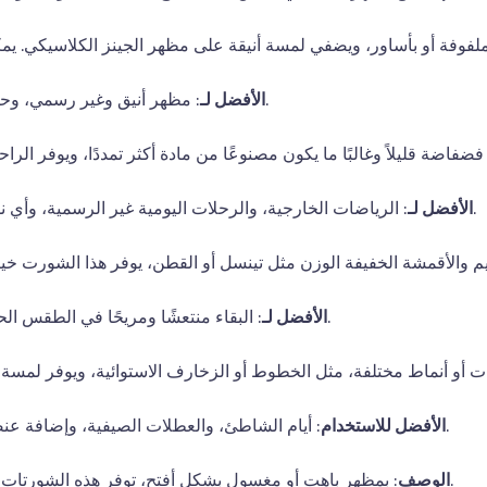
لفوفة أو بأساور، ويضفي لمسة أنيقة على مظهر الجينز الكلاسيكي. يمكن
: مظهر أنيق وغير رسمي، وحفلات الصيف، والمناسبات الخارجية.
الأفضل لـ
ضفاضة قليلاً وغالبًا ما يكون مصنوعًا من مادة أكثر تمددًا، ويوفر الرا
: الرياضات الخارجية، والرحلات اليومية غير الرسمية، وأي نشاط حيث تكون الراحة هي المفتاح.
الأفضل لـ
 والأقمشة الخفيفة الوزن مثل تينسل أو القطن، يوفر هذا الشورت خيارًا
: البقاء منتعشًا ومريحًا في الطقس الحار، والنزهات غير الرسمية، والسفر.
الأفضل لـ
ات أو أنماط مختلفة، مثل الخطوط أو الزخارف الاستوائية، ويوفر لمسة
: أيام الشاطئ، والعطلات الصيفية، وإضافة عنصر مرح إلى خزانة ملابسك الصيفية.
الأفضل للاستخدام
: بمظهر باهت أو مغسول بشكل أفتح، توفر هذه الشورتات مظهرًا مريحًا ومهترئًا مثاليًا للصيف.
الوصف