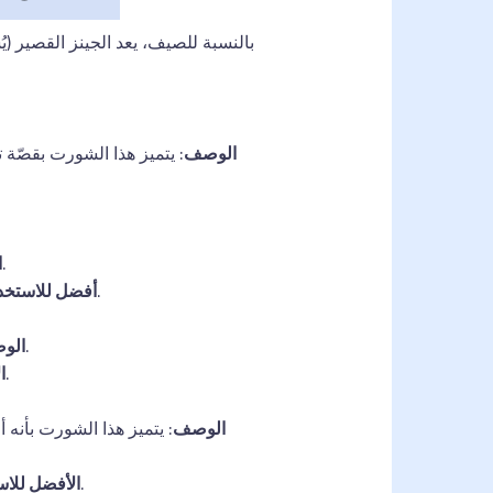
بالنسبة للصيف، يعد الجينز القصير (يُ
الوصف
: يتميز هذا الشورت بقصّة 
: يوفر هذا الشورت مظهرًا أكثر تفصيلاً، حيث يلائم الجسم بقصّة ضيقة. إنه يوفر مظهرًا عصريًا وأنيقًا.
ا
: أيام الجمعة غير الرسمية في العمل، والمواعيد الصيفية، والمناسبات التي تريد فيها أن تبدو أنيقًا ومريحًا.
أفضل للاستخد
: يتميز هذا الشورت الجينز الممزق بحواف متهالكة وتمزقات، ويضفي مظهرًا متينًا ومريحًا على ملابسك.
الو
: للارتداء في الملابس غير الرسمية والأنشطة الخارجية وإضافة لمسة مميزة إلى مظهرك.
ا
الوصف
: يتميز هذا الشورت بأنه
: لخلق مظهر كلاسيكي، يمكن تنسيقه مع قمصان مدسوسة أو سترات كاجوال لإضفاء لمسة عصرية.
الأفضل للاس