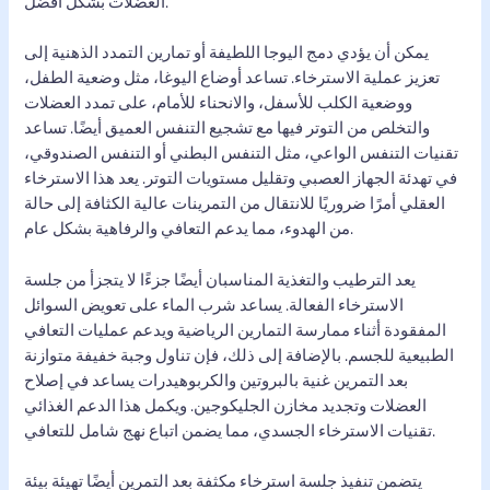
العضلات بشكل أفضل.
يمكن أن يؤدي دمج اليوجا اللطيفة أو تمارين التمدد الذهنية إلى
تعزيز عملية الاسترخاء. تساعد أوضاع اليوغا، مثل وضعية الطفل،
ووضعية الكلب للأسفل، والانحناء للأمام، على تمدد العضلات
والتخلص من التوتر فيها مع تشجيع التنفس العميق أيضًا. تساعد
تقنيات التنفس الواعي، مثل التنفس البطني أو التنفس الصندوقي،
في تهدئة الجهاز العصبي وتقليل مستويات التوتر. يعد هذا الاسترخاء
العقلي أمرًا ضروريًا للانتقال من التمرينات عالية الكثافة إلى حالة
من الهدوء، مما يدعم التعافي والرفاهية بشكل عام.
يعد الترطيب والتغذية المناسبان أيضًا جزءًا لا يتجزأ من جلسة
الاسترخاء الفعالة. يساعد شرب الماء على تعويض السوائل
المفقودة أثناء ممارسة التمارين الرياضية ويدعم عمليات التعافي
الطبيعية للجسم. بالإضافة إلى ذلك، فإن تناول وجبة خفيفة متوازنة
بعد التمرين غنية بالبروتين والكربوهيدرات يساعد في إصلاح
العضلات وتجديد مخازن الجليكوجين. ويكمل هذا الدعم الغذائي
تقنيات الاسترخاء الجسدي، مما يضمن اتباع نهج شامل للتعافي.
يتضمن تنفيذ جلسة استرخاء مكثفة بعد التمرين أيضًا تهيئة بيئة