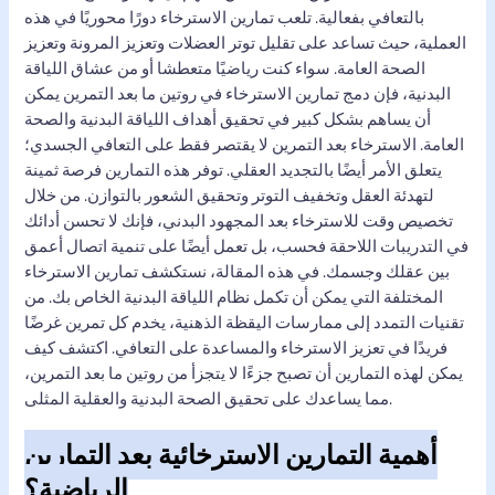
بالتعافي بفعالية. تلعب تمارين الاسترخاء دورًا محوريًا في هذه
العملية، حيث تساعد على تقليل توتر العضلات وتعزيز المرونة وتعزيز
الصحة العامة. سواء كنت رياضيًا متعطشا أو من عشاق اللياقة
البدنية، فإن دمج تمارين الاسترخاء في روتين ما بعد التمرين يمكن
أن يساهم بشكل كبير في تحقيق أهداف اللياقة البدنية والصحة
العامة. الاسترخاء بعد التمرين لا يقتصر فقط على التعافي الجسدي؛
يتعلق الأمر أيضًا بالتجديد العقلي. توفر هذه التمارين فرصة ثمينة
لتهدئة العقل وتخفيف التوتر وتحقيق الشعور بالتوازن. من خلال
تخصيص وقت للاسترخاء بعد المجهود البدني، فإنك لا تحسن أدائك
في التدريبات اللاحقة فحسب، بل تعمل أيضًا على تنمية اتصال أعمق
بين عقلك وجسمك. في هذه المقالة، نستكشف تمارين الاسترخاء
المختلفة التي يمكن أن تكمل نظام اللياقة البدنية الخاص بك. من
تقنيات التمدد إلى ممارسات اليقظة الذهنية، يخدم كل تمرين غرضًا
فريدًا في تعزيز الاسترخاء والمساعدة على التعافي. اكتشف كيف
يمكن لهذه التمارين أن تصبح جزءًا لا يتجزأ من روتين ما بعد التمرين،
مما يساعدك على تحقيق الصحة البدنية والعقلية المثلى.
أهمية التمارين الاسترخائية بعد التمارين
الرياضية؟