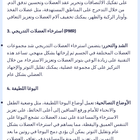
على تفكيك الالتصاقات وتحرير عقد العضلات وتحسين تدفق الدم.
من خلال التدحرج على المناطق المستهدفة، مثل عضلات الفخذ
وأوتار الركبة والظهر، يمكنك تخفيف آلام العضلات وتعزيز التعافي.
3. استرخاء العضلات التدريجي (PMR)
الشد والتحرر:
يتضمن استرخاء العضلات التدريجي شد مجموعات
العضلات المختلفة في الجسم ثم إرخائها بشكل منهجي. تساعد هذه
التقنية على زيادة الوعي بتوتر العضلات وتعزيز الاسترخاء. من خلال
التركيز على كل مجموعة عضلية، يمكنك تقليل التوتر والإجهاد
العضلي بشكل عام.
4. اليوغا اللطيفة
الأوضاع التصالحية:
تعمل أوضاع اليوجا اللطيفة، مثل وضعية الطفل
والانحناء للأمام ورفع الساقين إلى أعلى الحائط، على تعزيز
الاسترخاء والمساعدة على تمدد العضلات. تشجع اليوغا على
التنفس العميق واليقظة، مما يساهم في استرخاء العضلات بشكل
عام وتقليل التوتر. يمكن أن يؤدي دمج اليوجا في روتين ما بعد
التمرين إلى تعزيز المرونة والمساعدة في تعافي العضلات.