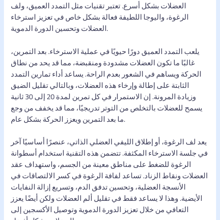
العضلات بشكل أسرع. تعتبر تقنيات مثل التمدد العميق، ولف
الرغوة، واليوجا اللطيفة فعالة بشكل خاص في تعزيز استرخاء
العضلات وتحسين الدورة الدموية.
يلعب التمدد العميق دورًا حيويًا في عملية الاسترخاء. بعد التمرين،
غالبًا ما تكون العضلات مشدودة ومنقبضة، مما قد يحد من نطاق
الحركة ويساهم في الشعور بعدم الراحة. يساعد أداء تمارين التمدد
الثابتة على إطالة وإرخاء هذه العضلات، وبالتالي تقليل الضيق
وزيادة المرونة. إن الاستمرار في كل تمرين لمدة 20 إلى 30 ثانية
يسمح للعضلات بالتخلص من التوتر تدريجيًا، مما قد يخفف من وجع
ما بعد التمرين ويعزز الحركة بشكل عام.
يعد لف الرغوة، أو إطلاق الليفي العضلي الذاتي، عنصرًا أساسيًا آخر
في جلسة الاسترخاء المكثفة. تتضمن هذه التقنية استخدام أسطوانة
الرغوة للضغط على مناطق معينة من الجسم، واستهداف عقد
العضلات ونقاط الزناد. تساعد لفافة الرغوة في كسر الالتصاقات في
الأنسجة العضلية، وتحسين تدفق الدم، وتسريع إزالة النفايات
الأيضية. وهذا لا يساعد فقط في تقليل ألم العضلات ولكن أيضًا يعزز
التعافي من خلال تعزيز الدورة الدموية وتوصيل الأكسجين إلى