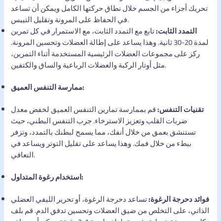
تحريك أجزاء من الجسم خلال نطاق حركتها الكامل ويمكن أن تساعد
في الحفاظ على المرونة وتقليل التيبس.
التمدد الثابت:
تابع مع التمدد الثابت، مع الاستمرار في كل تمرين
لمدة 20-30 ثانية. وهذا يساعد على إطالة العضلات وتحسين المرونة.
ركز على مجموعات العضلات الرئيسية المستخدمة أثناء التمرين،
مثل أوتار الركبة والعضلات الرباعية والساق والكتفين.
ممارسة التنفس العميق:
تقنيات التنفس:
قم بممارسة تمارين التنفس العميق لخفض معدل
ضربات القلب وتعزيز الاسترخاء. جرب التنفس البطني، حيث
تستنشق بعمق من خلال أنفك، مما يسمح لبطنك بالتمدد، وتزفر
ببطء من خلال فمك. وهذا يساعد على تقليل التوتر ويساعد في
التعافي.
استخدام رغوة المتداول:
فوائد دحرجة الرغوة:
تساعد دحرجة الرغوة، أو تحرير الليفي العضلي
الذاتي، على التخلص من ضيق العضلات وتحسين تدفق الدم. قم بلف