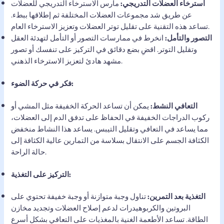
استرخاء العضلات التدريجي:
مارس الاسترخاء التدريجي للعضلات
عن طريق شد مجموعات العضلات المختلفة ثم إطلاقها ببطء.
تساعد هذه التقنية على تقليل توتر العضلات وتعزيز الاسترخاء العام.
التصور والتأمل:
انخرط في ممارسات التصور أو التأمل لتهدئة العقل
وتقليل التوتر. اقضِ بضع دقائق في التركيز على تنفسك أو تصور
مشهد هادئ لتعزيز الاسترخاء الذهني.
فكر في حركة الضوء:
التعافي النشط:
يمكن أن تساعد الحركة الخفيفة مثل المشي أو
ركوب الدراجات الخفيفة في الحفاظ على تدفق الدم إلى العضلات،
مما يساعد في التعافي وتقليل التيبس. يساعد هذا النشاط منخفض
الكثافة الجسم على الانتقال بسلاسة من التمارين عالية الكثافة إلى
حالة الراحة.
التركيز على التغذية:
التغذية بعد التمرين:
تناول وجبة متوازنة أو وجبة خفيفة تحتوي على
البروتين والكربوهيدرات لدعم إصلاح العضلات وتجديد مخازن
الطاقة. تساعد الأطعمة الغنية بالمغذيات على التعافي بشكل أسرع