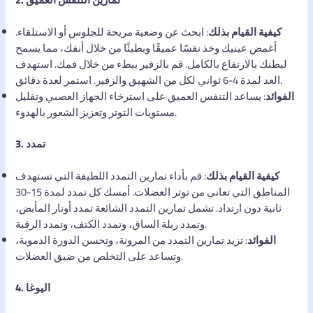
كيفية القيام بذلك
: ابحث عن وضعية مريحة للجلوس أو الاستلقاء.
أغمض عينيك وخذ نفسًا عميقًا وبطيئًا من خلال أنفك، مما يسمح
لبطنك بالارتفاع بالكامل. قم بالزفير ببطء من خلال فمك. استهدف
العد لمدة 4-6 ثواني لكل من الشهيق والزفير. استمر لعدة دقائق.
الفوائد
: يساعد التنفس العميق على استرخاء الجهاز العصبي وتقليل
مستويات التوتر وتعزيز الشعور بالهدوء.
3. تمدد
كيفية القيام بذلك
: قم بأداء تمارين التمدد اللطيفة التي تستهدف
المناطق التي تعاني من توتر العضلات. أمسك كل تمدد لمدة 15-30
ثانية دون ارتداد. تشمل تمارين التمدد الشائعة تمدد أوتار المأبض،
وتمدد ربلة الساق، وتمدد الكتف، وتمدد الرقبة.
الفوائد
: تزيد تمارين التمدد من المرونة، وتحسن الدورة الدموية،
وتساعد على التخلص من ضيق العضلات.
4. اليوغا