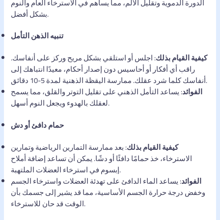
الدورة الدموية وتقليل الألم، مما يساهم في الاسترخاء العام والنوم
بشكل أفضل.
تنبيه الذهن التأمل
كيفية القيام بذلك
: اجلس أو استلقي بشكل مريح وركز على أنفاسك.
راقب أي أفكار أو أحاسيس دون إصدار أحكام، معيدًا انتباهك إلى
أنفاسك كلما شرد عقلك. ممارسة اليقظة الذهنية لمدة 5-10 دقائق.
الفوائد
: يساعد التأمل الذهني على تقليل التوتر والقلق، مما يسمح
لعقلك بالهدوء ويجعل النوم أسهل.
حمام دافئ أو دش
كيفية القيام بذلك
: بعد ممارسة التمارين الرياضية وتمارين
الاسترخاء، خذ حمامًا دافئًا أو دشًا. يمكن أن تساعد إضافة أملاح
إبسوم في استرخاء العضلات الملتهبة.
الفوائد
: يساعد الماء الدافئ على تهدئة العضلات واسترخاء الجسم
وخفض درجة حرارة الجسم الأساسية، مما قد يشير إلى جسمك بأن
الوقت قد حان للاسترخاء.