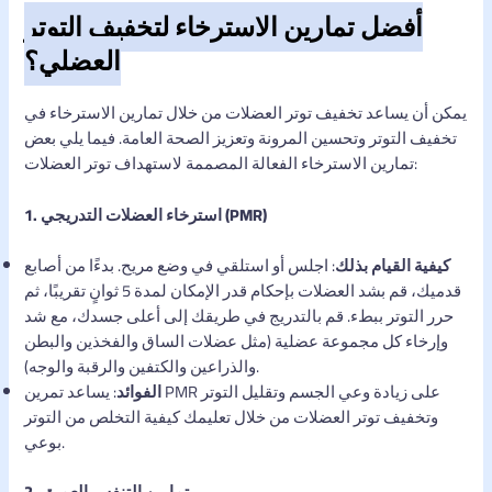
أفضل تمارين الاسترخاء لتخفيف التوتر
العضلي؟
يمكن أن يساعد تخفيف توتر العضلات من خلال تمارين الاسترخاء في
تخفيف التوتر وتحسين المرونة وتعزيز الصحة العامة. فيما يلي بعض
تمارين الاسترخاء الفعالة المصممة لاستهداف توتر العضلات:
1. استرخاء العضلات التدريجي (PMR)
كيفية القيام بذلك
: اجلس أو استلقي في وضع مريح. بدءًا من أصابع
قدميك، قم بشد العضلات بإحكام قدر الإمكان لمدة 5 ثوانٍ تقريبًا، ثم
حرر التوتر ببطء. قم بالتدريج في طريقك إلى أعلى جسدك، مع شد
وإرخاء كل مجموعة عضلية (مثل عضلات الساق والفخذين والبطن
والذراعين والكتفين والرقبة والوجه).
الفوائد
: يساعد تمرين PMR على زيادة وعي الجسم وتقليل التوتر
وتخفيف توتر العضلات من خلال تعليمك كيفية التخلص من التوتر
بوعي.
2. تمارين التنفس العميق