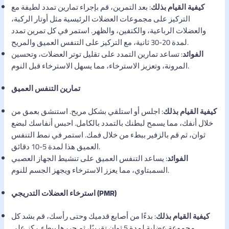
كيفية القيام بذلك
: بعد التمرين، قم بإجراء تمارين تمدد لطيفة مع
التركيز على مجموعات العضلات الرئيسية مثل أوتار الركبة،
والعضلات الرباعية، والكتفين، والظهر. استمر في كل تمرين تمدد
لمدة 20-30 ثانية، مع التركيز على التنفس العميق والمريح.
الفوائد
: تساعد تمارين التمدد على تقليل توتر العضلات، وتحسين
المرونة، وتعزيز الاسترخاء، مما يسهل الاسترخاء قبل النوم.
تمارين التنفس العميق
كيفية القيام بذلك
: اجلس أو استلقي بشكل مريح. استنشق بعمق من
خلال أنفك، مما يسمح لبطنك بالتمدد بالكامل. احبس أنفاسك لبضع
ثوان، ثم قم بالزفير ببطء من خلال فمك. استمر في نمط التنفس
العميق هذا لمدة 5-10 دقائق.
الفوائد
: يساعد التنفس العميق على تنشيط الجهاز العصبي
السمبتاوي، مما يعزز الاسترخاء ويجهز الجسم للنوم.
استرخاء العضلات التدريجي (PMR)
كيفية القيام بذلك
: بدءًا من أصابع قدميك وحتى رأسك، قم بشد كل
مجموعة عضلية لمدة 5 ثوانٍ تقريبًا، ثم حررها ببطء. ركز على