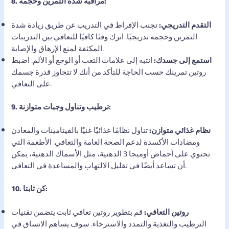
8. مراقبة شدة التمرين وحجمه:
التقدم التدريجي:
تجنب الإفراط في التدريب عن طريق زيادة شدة
التمرين وحجمه تدريجيًا. اترك وقتًا كافيًا للتعافي بين التدريبات
المكثفة لمنع الإرهاق والإصابة.
استمع إلى جسدك:
انتبه إلى علامات التعب أو الوجع أو الألم. اضبط
روتين تمرينك حسب الحاجة للتأكد من أنك لا تتجاوز قدرة جسمك
على التعافي.
9. ترطيب وتناول وجبات متوازنة:
نظام غذائي متوازن:
تناول نظامًا غذائيًا غنيًا بالفيتامينات والمعادن
ومضادات الأكسدة لدعم الصحة العامة والتعافي. الأطعمة التي
تحتوي على أحماض أوميجا 3 الدهنية، مثل الأسماك الدهنية، يمكن
أن تساعد أيضًا في تقليل الالتهاب والمساعدة في التعافي.
10. كن ثابتا:
روتين التعافي:
قم بتطوير روتين تعافي ثابت يتضمن تقنيات
الترطيب والتغذية والتمدد والاسترخاء. سوف يساهم الاتساق في