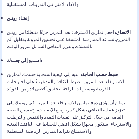
والأداء الأمثل في التدريبات المستقبلية.
إنشاء روتين:
الاتساق:
اجعل تمارين الاسترخاء بعد التمرين جزءًا منتظمًا من روتين
التمرين. تساعد الممارسة المتسقة على تحسين المرونة وتقليل ألم
العضلات وتعزيز التعافي الشامل بمرور الوقت.
استمع إلى جسدك:
ضبط حسب الحاجة:
انتبه إلى كيفية استجابة جسمك لتمارين
الاسترخاء بعد التمرين. اضبط الكثافة والمدة بناءً على احتياجاتك
الفردية ومستويات الراحة لتحقيق أقصى قدر من الفوائد.
يمكن أن يؤدي دمج تمارين الاسترخاء بعد التمرين في روتينك إلى
تعزيز عملية التعافي بشكل كبير، ومنع الإصابات، وتحسين الصحة
العامة. من خلال التركيز على تقنيات التمدد والتنفس والترطيب
والاسترخاء، ستكون مجهزًا بشكل أفضل للحفاظ على لياقتك البدنية
والاستمتاع بفوائد التمارين الرياضية المنتظمة.