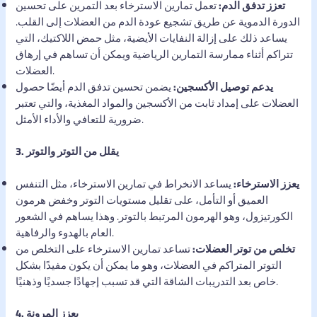
تعزز تدفق الدم:
تعمل تمارين الاسترخاء بعد التمرين على تحسين
الدورة الدموية عن طريق تشجيع عودة الدم من العضلات إلى القلب.
يساعد ذلك على إزالة النفايات الأيضية، مثل حمض اللاكتيك، التي
تتراكم أثناء ممارسة التمارين الرياضية ويمكن أن تساهم في إرهاق
العضلات.
يدعم توصيل الأكسجين:
يضمن تحسين تدفق الدم أيضًا حصول
العضلات على إمداد ثابت من الأكسجين والمواد المغذية، والتي تعتبر
ضرورية للتعافي والأداء الأمثل.
3. يقلل من التوتر والتوتر
يعزز الاسترخاء:
يساعد الانخراط في تمارين الاسترخاء، مثل التنفس
العميق أو التأمل، على تقليل مستويات التوتر وخفض هرمون
الكورتيزول، وهو الهرمون المرتبط بالتوتر. وهذا يساهم في الشعور
العام بالهدوء والرفاهية.
تخلص من توتر العضلات:
تساعد تمارين الاسترخاء على التخلص من
التوتر المتراكم في العضلات، وهو ما يمكن أن يكون مفيدًا بشكل
خاص بعد التدريبات الشاقة التي قد تسبب إجهادًا جسديًا وذهنيًا.
4. يعزز المرونة