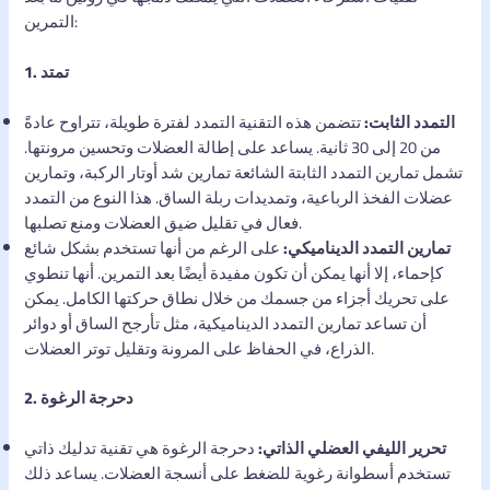
التمرين:
1. تمتد
التمدد الثابت:
تتضمن هذه التقنية التمدد لفترة طويلة، تتراوح عادةً
من 20 إلى 30 ثانية. يساعد على إطالة العضلات وتحسين مرونتها.
تشمل تمارين التمدد الثابتة الشائعة تمارين شد أوتار الركبة، وتمارين
عضلات الفخذ الرباعية، وتمديدات ربلة الساق. هذا النوع من التمدد
فعال في تقليل ضيق العضلات ومنع تصلبها.
تمارين التمدد الديناميكي:
على الرغم من أنها تستخدم بشكل شائع
كإحماء، إلا أنها يمكن أن تكون مفيدة أيضًا بعد التمرين. أنها تنطوي
على تحريك أجزاء من جسمك من خلال نطاق حركتها الكامل. يمكن
أن تساعد تمارين التمدد الديناميكية، مثل تأرجح الساق أو دوائر
الذراع، في الحفاظ على المرونة وتقليل توتر العضلات.
2. دحرجة الرغوة
تحرير الليفي العضلي الذاتي:
دحرجة الرغوة هي تقنية تدليك ذاتي
تستخدم أسطوانة رغوية للضغط على أنسجة العضلات. يساعد ذلك