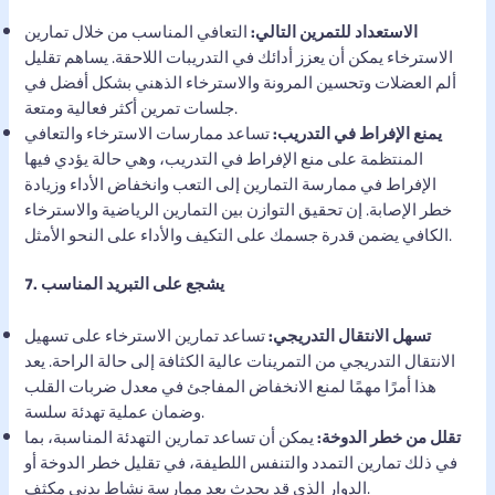
الاستعداد للتمرين التالي:
التعافي المناسب من خلال تمارين
الاسترخاء يمكن أن يعزز أدائك في التدريبات اللاحقة. يساهم تقليل
ألم العضلات وتحسين المرونة والاسترخاء الذهني بشكل أفضل في
جلسات تمرين أكثر فعالية ومتعة.
يمنع الإفراط في التدريب:
تساعد ممارسات الاسترخاء والتعافي
المنتظمة على منع الإفراط في التدريب، وهي حالة يؤدي فيها
الإفراط في ممارسة التمارين إلى التعب وانخفاض الأداء وزيادة
خطر الإصابة. إن تحقيق التوازن بين التمارين الرياضية والاسترخاء
الكافي يضمن قدرة جسمك على التكيف والأداء على النحو الأمثل.
7. يشجع على التبريد المناسب
تسهل الانتقال التدريجي:
تساعد تمارين الاسترخاء على تسهيل
الانتقال التدريجي من التمرينات عالية الكثافة إلى حالة الراحة. يعد
هذا أمرًا مهمًا لمنع الانخفاض المفاجئ في معدل ضربات القلب
وضمان عملية تهدئة سلسة.
تقلل من خطر الدوخة:
يمكن أن تساعد تمارين التهدئة المناسبة، بما
في ذلك تمارين التمدد والتنفس اللطيفة، في تقليل خطر الدوخة أو
الدوار الذي قد يحدث بعد ممارسة نشاط بدني مكثف.