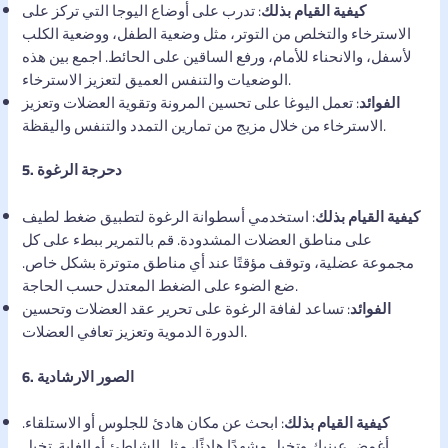
كيفية القيام بذلك
: تدرب على أوضاع اليوجا التي تركز على
الاسترخاء والتخلص من التوتر، مثل وضعية الطفل، ووضعية الكلب
لأسفل، والانحناء للأمام، ورفع الساقين على الحائط. اجمع بين هذه
الوضعيات والتنفس العميق لتعزيز الاسترخاء.
الفوائد
: تعمل اليوغا على تحسين المرونة وتقوية العضلات وتعزيز
الاسترخاء من خلال مزيج من تمارين التمدد والتنفس واليقظة.
5. دحرجة الرغوة
كيفية القيام بذلك
: استخدمي أسطوانة الرغوة لتطبيق ضغط لطيف
على مناطق العضلات المشدودة. قم بالتمرير ببطء على كل
مجموعة عضلية، وتوقف مؤقتًا عند أي مناطق متوترة بشكل خاص.
ضع الضوء على الضغط المعتدل حسب الحاجة.
الفوائد
: تساعد لفافة الرغوة على تحرير عقد العضلات وتحسين
الدورة الدموية وتعزيز تعافي العضلات.
6. الصور الارشادية
كيفية القيام بذلك
: ابحث عن مكان هادئ للجلوس أو الاستلقاء.
أغمض عينيك وتخيل مشهدًا هادئًا، مثل الشاطئ أو الغابة. تخيل