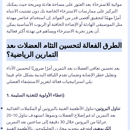
مواتية للاسترخاء. يعد العثور على مساحة هادئة ومريحة حيث يمكنك
التركيز على ممارسات الاسترخاء الخاصة بك دون تشتيت الانتباه
أمرًا مهمًا لتحقيق أقصى قدر من الفوائد. إن استخدام عناصر مهدئة
مثل الموسيقى الهادئة أو الإضاءة الخافتة أو الزيوت الأساسية يمكن
أن يعزز تجربة الاسترخاء ويساهم في تهدئة أكثر فعالية.
الطرق الفعالة لتحسين التئام العضلات بعد
التمارين الرياضية؟
يعد تحسين تعافي العضلات بعد التمرين أمرًا ضروريًا لتحسين الأداء
وتقليل خطر الإصابة وضمان تقدم اللياقة البدنية بشكل عام. فيما
يلي استراتيجيات فعالة لتعزيز الاستشفاء العضلي:
1. إعطاء الأولوية للتغذية السليمة:
تناول البروتين:
تناول الأطعمة الغنية بالبروتين أو المكملات الغذائية
بعد التمرين لدعم إصلاح العضلات ونموها. استهدف تناول 10-20
جرامًا من البروتين خلال 30 دقيقة إلى ساعتين بعد التمرين.
الكربوهيدرات:
قم بتجديد مخازن الجليكوجين بالأطعمة الغنية