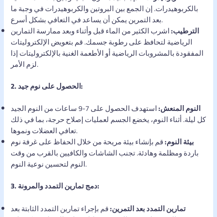
بالكربوهيدرات. إن الجمع بين البروتين والكربوهيدرات في وجبة ما
بعد التمرين يمكن أن يساعد في التعافي بشكل أسرع.
الترطيب:
اشرب الكثير من الماء قبل وأثناء وبعد ممارسة التمارين
الرياضية لتحافظ على رطوبة جسمك. قم بتعويض الإلكتروليتات
المفقودة بالمشروبات الرياضية أو الأطعمة الغنية بالإلكتروليتات إذا
لزم الأمر.
2. الحصول على نوم جيد:
النوم المنعش:
استهدف الحصول على 7-9 ساعات من النوم الجيد
كل ليلة. أثناء النوم، يخضع الجسم لعمليات إصلاح حرجة، بما في ذلك
تعافي العضلات ونموها.
بيئة النوم:
قم بإنشاء بيئة مريحة من خلال الحفاظ على غرفة نوم
باردة ومظلمة وهادئة. تجنب الشاشات والكافيين بالقرب من وقت
النوم لتحسين نوعية النوم.
3. دمج تمارين التمدد والمرونة:
تمارين التمدد بعد التمرين:
قم بإجراء تمارين التمدد الثابتة بعد