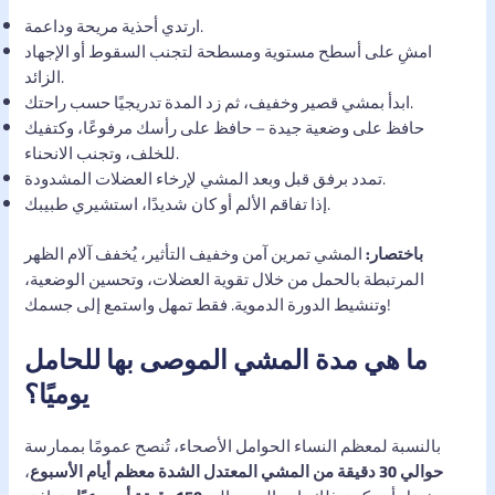
ارتدي أحذية مريحة وداعمة.
امشِ على أسطح مستوية ومسطحة لتجنب السقوط أو الإجهاد
الزائد.
ابدأ بمشي قصير وخفيف، ثم زد المدة تدريجيًا حسب راحتك.
حافظ على وضعية جيدة – حافظ على رأسك مرفوعًا، وكتفيك
للخلف، وتجنب الانحناء.
تمدد برفق قبل وبعد المشي لإرخاء العضلات المشدودة.
إذا تفاقم الألم أو كان شديدًا، استشيري طبيبك.
باختصار:
المشي تمرين آمن وخفيف التأثير، يُخفف آلام الظهر
المرتبطة بالحمل من خلال تقوية العضلات، وتحسين الوضعية،
وتنشيط الدورة الدموية. فقط تمهل واستمع إلى جسمك!
ما هي مدة المشي الموصى بها للحامل
يوميًا؟
بالنسبة لمعظم النساء الحوامل الأصحاء، تُنصح عمومًا بممارسة
حوالي 30 دقيقة من المشي المعتدل الشدة معظم أيام الأسبوع
،