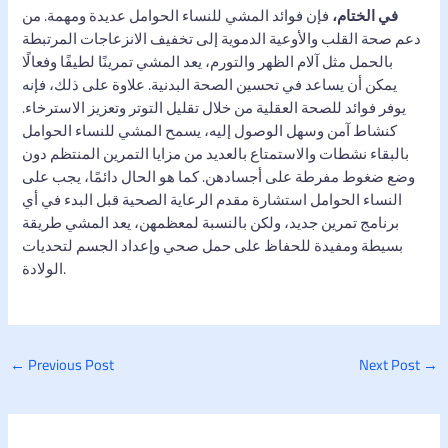
في الختام،
فإن فوائد المشي للنساء الحوامل عديدة ومهمة. من
دعم صحة القلب والأوعية الدموية إلى تخفيف الانزعاجات المرتبطة
بالحمل مثل آلام الظهر والتورم، يعد المشي تمرينًا لطيفًا وفعالًا
يمكن أن يساعد في تحسين الصحة البدنية. علاوة على ذلك، فإنه
يوفر فوائد للصحة العقلية من خلال تقليل التوتر وتعزيز الاسترخاء.
كنشاط آمن وسهل الوصول إليه، يسمح المشي للنساء الحوامل
بالبقاء نشطات والاستمتاع بالعديد من مزايا التمرين المنتظم دون
وضع ضغوط مفرطة على أجسادهن. كما هو الحال دائمًا، يجب على
النساء الحوامل استشارة مقدم الرعاية الصحية قبل البدء في أي
برنامج تمرين جديد، ولكن بالنسبة لمعظمهن، يعد المشي طريقة
بسيطة ومفيدة للحفاظ على حمل صحي وإعداد الجسم لتحديات
الولادة.
←
Previous Post
Next Post
→