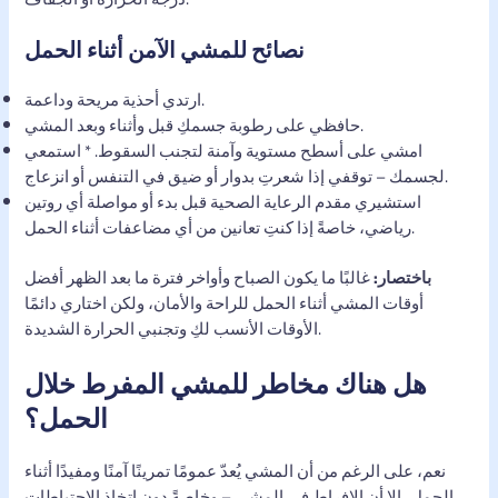
نصائح للمشي الآمن أثناء الحمل
ارتدي أحذية مريحة وداعمة.
حافظي على رطوبة جسمكِ قبل وأثناء وبعد المشي.
امشي على أسطح مستوية وآمنة لتجنب السقوط. * استمعي
لجسمك – توقفي إذا شعرتِ بدوار أو ضيق في التنفس أو انزعاج.
استشيري مقدم الرعاية الصحية قبل بدء أو مواصلة أي روتين
رياضي، خاصةً إذا كنتِ تعانين من أي مضاعفات أثناء الحمل.
باختصار:
غالبًا ما يكون الصباح وأواخر فترة ما بعد الظهر أفضل
أوقات المشي أثناء الحمل للراحة والأمان، ولكن اختاري دائمًا
الأوقات الأنسب لكِ وتجنبي الحرارة الشديدة.
هل هناك مخاطر للمشي المفرط خلال
الحمل؟
نعم، على الرغم من أن المشي يُعدّ عمومًا تمرينًا آمنًا ومفيدًا أثناء
الحمل، إلا أن الإفراط في المشي – وخاصةً دون اتخاذ الاحتياطات