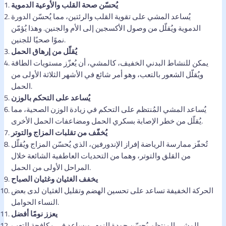
يُحسّن صحة القلب والأوعية الدموية
يُساعد المشي على تقوية القلب والرئتين، مما يُحسّن الدورة
الدموية ويُقلّل من وصول الأكسجين إلى الأم والجنين. وهذا يُؤمّن
نموًا صحيًا للجنين.
يُقلّل من إرهاق الحمل
يمكن للنشاط البدني الخفيف، كالمشي، أن يُعزّز مستويات الطاقة
ويُقلّل الشعور بالتعب، وهو أمر شائع في الأشهر الثلاثة الأولى من
الحمل.
يُساعد على التحكم بالوزن
يُساعد المشي المُنتظم على التحكم في زيادة الوزن الصحية، مما
يُقلّل من خطر الإصابة بسكري الحمل ومضاعفات الحمل الأخرى.
يُخفّف من تقلبات المزاج والتوتر
تُحفّز ممارسة الرياضة إفراز الإندورفين، الذي يُحسّن المزاج ويُقلّل
من القلق والتوتر، وهما من التحديات العاطفية الشائعة خلال
المراحل الأولى من الحمل.
يخفف الغثيان وغثيان الصباح
الحركة الخفيفة تساعد على تحسين الهضم وتقليل الغثيان لدى بعض
النساء الحوامل.
يعزز نومًا أفضل
المشي المنتظم يُحسّن جودة النوم، ويساعد في مكافحة التعب