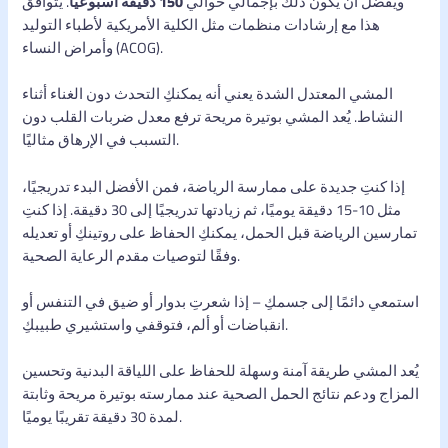
ويفضل أن يكون ذلك بإجمالي حوالي
150 دقيقة أسبوعيًا
. يتوافق
هذا مع إرشادات منظمات مثل الكلية الأمريكية لأطباء التوليد
وأمراض النساء (ACOG).
المشي المعتدل الشدة يعني أنه يمكنكِ التحدث دون الغناء أثناء
النشاط. يُعد المشي بوتيرة مريحة ترفع معدل ضربات القلب دون
التسبب في الإرهاق مثاليًا.
إذا كنتِ جديدة على ممارسة الرياضة، فمن الأفضل البدء تدريجيًا،
مثل 10-15 دقيقة يوميًا، ثم زيادتها تدريجيًا إلى 30 دقيقة. إذا كنتِ
تمارسين الرياضة قبل الحمل، يمكنكِ الحفاظ على روتينكِ أو تعديله
وفقًا لتوصيات مقدم الرعاية الصحية.
استمعي دائمًا إلى جسمكِ – إذا شعرتِ بدوار أو ضيق في التنفس أو
انقباضات أو ألم، فتوقفي واستشيري طبيبكِ.
يُعد المشي طريقة آمنة وسهلة للحفاظ على اللياقة البدنية وتحسين
المزاج ودعم نتائج الحمل الصحية عند ممارسته بوتيرة مريحة وثابتة
لمدة 30 دقيقة تقريبًا يوميًا.