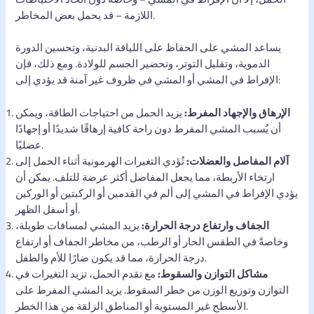
اللازمة – قد يحمل بعض المخاطر.
يساعد المشي على الحفاظ على اللياقة البدنية، وتحسين الدورة
الدموية، وتقليل التوتر، وتحضير الجسم للولادة. ومع ذلك، فإن
الإفراط في المشي أو المشي في ظروف غير آمنة قد يؤدي إلى:
الإرهاق والإجهاد المفرط:
يزيد الحمل من احتياجات الطاقة، ويمكن
أن يُسبب المشي المفرط دون راحة كافية إرهاقًا شديدًا أو إجهادًا
عضليًا.
آلام المفاصل والعضلات:
تُؤدي التغيرات الهرمونية أثناء الحمل إلى
ارتخاء الأربطة، مما يجعل المفاصل أكثر عرضة للتلف. يمكن أن
يؤدي الإفراط في المشي إلى ألم في القدمين أو الركبتين أو الوركين
أو أسفل الظهر.
الجفاف وارتفاع درجة الحرارة:
يزيد المشي لمسافات طويلة،
وخاصةً في الطقس الحار أو الرطب، من مخاطر الجفاف أو ارتفاع
درجة الحرارة، مما قد يكون ضارًا للأم والطفل.
مشاكل التوازن والسقوط:
مع تقدم الحمل، تزيد التغيرات في
التوازن وتوزيع الوزن من خطر السقوط. يزيد المشي المفرط على
الأسطح غير المستوية أو المناطق الزلقة من هذا الخطر.