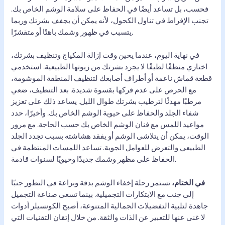
فحسب، بل تساعد أيضًا في الحفاظ على سلامة الوشم الخاص بك.
تجنب الإفراط في تناول الكحول، لأنه يمكن أن يجفف بشرتك وربما
يتسبب في ظهور وشمك باهتًا أو متقشرًا.
في نهاية اليوم، عندما يحين وقت إزالة المكياج وتنظيف بشرتك،
اختاري منظفًا لطيفًا لا يجرد بشرتك من زيوتها الطبيعية. استخدمي
قطعة قماش ناعمة أو أطراف أصابعك لتنظيف المنطقة الموشومة،
مع الحرص على عدم فركها بقسوة شديدة. بعد التنظيف، ضعي
مرطبًا مهدئًا لترطيب بشرتك طوال الليل. يساعد ذلك على تعزيز
شفاء الجلد والحفاظ على حيوية الوشم الخاص بك. وأخيرًا، حدد
مواعيد اللمس مع فنان الوشم الخاص بك حسب الحاجة. مع مرور
الوقت، يمكن أن يتلاشى الوشم أو يفقد هشاشته بسبب تجدد الجلد
الطبيعي والتعرض للعوامل الجوية. تساعد اللمسات المنتظمة في
الحفاظ على مظهر وشمك جديدًا وحيويًا لسنوات قادمة.
في الختام،
تستمر رحلة إخفاء الوشم بدقة وبراعة في التطور جنبًا
إلى جنب مع الابتكارات التجميلية. بينما تسعى صناعة التجميل
جاهدة لتلبية التفضيلات الجمالية المتنوعة، أصبح الكونسيلر أدوات
لا غنى عنها للتعبير عن الذات والثقة. من خلال إتقان التقنيات التي