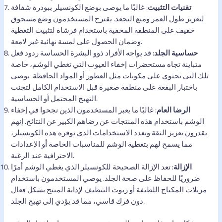
تقنيات التثبيت
: غالبًا ما يوصى بوضع الكونسيلر ببودرة شفافة
لتعزيز طول العمر ومنع التجعد. يقترح المستخدمون وضع مسحوق
خفيف على المنطقة المخفية باستخدام فرشاة لتثبيت التغطية
وضمان الحصول على لمسة نهائية غير لامعة.
حساسية الجلد
: قد يواجه الأفراد ذوو البشرة الحساسة ردود فعل
متباينة تجاه مستحضرات إخفاء العيوب التي تغطي الوشم، خاصة
تلك التي تحتوي على مكونات مثل العطور أو المواد الحافظة. يوصى
باختبار البقعة على منطقة صغيرة قبل الاستخدام الكامل لتجنب
التهيج المحتمل أو الحساسية.
الرضا العام
: غالبًا ما يعبر المستخدمون الذين نجحوا في إخفاء
الوشم باستخدام هذه المنتجات عن رضاهم الكبير عن النتائج. إنهم
يقدرون تعزيز الثقة وتعدد الاستخدامات الذي توفره هذه الكونسيلر،
مما يسمح لهم بتغطية الوشم للمناسبات الخاصة أو الإعدادات
الاحترافية عند الرغبة.
الإزالة
: تعد الإزالة الصحيحة للكونسيلر الذي يغطي الوشم أمرًا
ضروريًا للحفاظ على صحة الجلد. يوصي المستخدمون باستخدام
مزيلات المكياج اللطيفة أو زيوت التنظيف لإذابة المنتج بشكل فعال
دون فرك قاسي، مما قد يؤدي إلى تهيج الجلد.