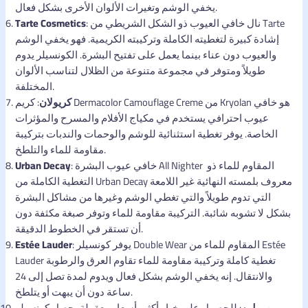
يخفي الوشم وتغيرات الألوان الأخرى بشكل فعال.
: نال خافي العيوب ذو الشكل الشريطي من Tarte
Tarte Cosmetics
إشادة كبيرة لتغطيته الكاملة وتركيبته الكريمية. فهو يخفي الوشم
والعيوب دون عناء بينما يعمل على تفتيح البشرة. الكونسيلر يدوم
طويلاً ومتوفر في مجموعة متنوعة من الظلال لتناسب الألوان
المختلفة.
كريولان
: كريم Dermacolor Camouflage Creme من Kryolan هو خافي
عيوب احترافي يستخدم في مكياج الأفلام والمسرح والمؤثرات
الخاصة. يوفر تغطية استثنائية للوشم والوحمات والندبات بتركيبة
مقاومة للماء والتلطخ.
: خافي عيوب البشرة All Nighter المقاوم للماء ذو ​​
Urban Decay
التغطية الكاملة من Urban Decay معروف بلمسته النهائية غير اللامعة
التي تدوم طويلاً والتي تغطي الوشم وغيرها من مشاكل البشرة
بشكل لا تشوبه شائبة. التركيبة مقاومة للماء وتوفر صبغة مكثفة دون
أن تستقر في الخطوط الدقيقة.
: يوفر كونسيلر Double Wear المقاوم للماء من Estée
Estée Lauder
Lauder تغطية كاملة وتركيبة مقاومة للماء تقاوم العرق والرطوبة
والانتقال. إنه يخفي الوشم بشكل فعال ويدوم لمدة تصل إلى 24
ساعة دون أن يبهت أو يتلطخ.
ميبيلين
: للحصول على خيار أكثر بأسعار معقولة، حصل كونسيلر