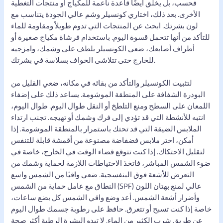
فحسب، بل يخلق أيضًا قاعدة ناعمة للمكياج أو منتجات التغطية
الأخرى. بعد ذلك، اختاري كونسيلر وشم عالي الجودة يتناسب مع
لون بشرتك. ابحث عن المنتجات التي تدوم طويلاً ومقاومة للماء
للتأكد من أنها تتحمل قسوة اليوم. باستخدام فرشاة مكياج صغيرة أو
أطراف أصابعك، ضعي الكونسيلر بلطف على وشمك، وامزجيه
للخارج حتى تتلاشى الحواف بسلاسة في بشرتك.
لتثبيت الكونسيلر والتأكد من بقائه في مكانه، ضعي القليل من
البودرة الشفافة على المنطقة الموشومة. يساعد ذلك على إضفاء
اللمعان على السطح ومنع التلطخ أو النقل طوال اليوم. طوال اليوم،
انتبه للأنشطة التي قد تؤدي إلى فرك وشمك أو تهيجه. تجنب ارتداء
الملابس الضيقة التي قد تحتك باستمرار بالمنطقة الموشومة. إذا
أمكن، اختر ملابس فضفاضة مصنوعة من أقمشة قابلة للتنفس
لتقليل الاحتكاك. إذا كنت تتوقع قضاء الوقت في الخارج، خاصة في
ضوء الشمس المباشر، فاتخذ الاحتياطات اللازمة لحماية وشمك من
التعرض للأشعة فوق البنفسجية. ضعي واقيًا من الشمس واسع
النطاق مع عامل حماية من الشمس (SPF) عالي لمنع بهتان اللون
وأضرار أشعة الشمس. أعد وضع واقي الشمس كل بضع ساعات،
خاصة إذا كنت تسبح أو تتعرق. حافظ على رطوبة جسمك طوال اليوم
عن طريق شرب الكثير من الماء. لا تبدو البشرة الرطبة أكثر صحة