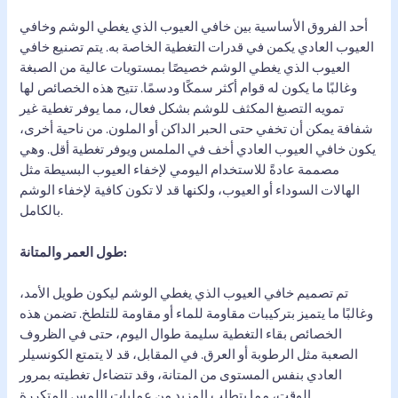
أحد الفروق الأساسية بين خافي العيوب الذي يغطي الوشم وخافي
العيوب العادي يكمن في قدرات التغطية الخاصة به. يتم تصنيع خافي
العيوب الذي يغطي الوشم خصيصًا بمستويات عالية من الصبغة
وغالبًا ما يكون له قوام أكثر سمكًا ودسمًا. تتيح هذه الخصائص لها
تمويه التصبغ المكثف للوشم بشكل فعال، مما يوفر تغطية غير
شفافة يمكن أن تخفي حتى الحبر الداكن أو الملون. من ناحية أخرى،
يكون خافي العيوب العادي أخف في الملمس ويوفر تغطية أقل. وهي
مصممة عادةً للاستخدام اليومي لإخفاء العيوب البسيطة مثل
الهالات السوداء أو العيوب، ولكنها قد لا تكون كافية لإخفاء الوشم
بالكامل.
طول العمر والمتانة:
تم تصميم خافي العيوب الذي يغطي الوشم ليكون طويل الأمد،
وغالبًا ما يتميز بتركيبات مقاومة للماء أو مقاومة للتلطخ. تضمن هذه
الخصائص بقاء التغطية سليمة طوال اليوم، حتى في الظروف
الصعبة مثل الرطوبة أو العرق. في المقابل، قد لا يتمتع الكونسيلر
العادي بنفس المستوى من المتانة، وقد تتضاءل تغطيته بمرور
الوقت، مما يتطلب المزيد من عمليات اللمس المتكررة.