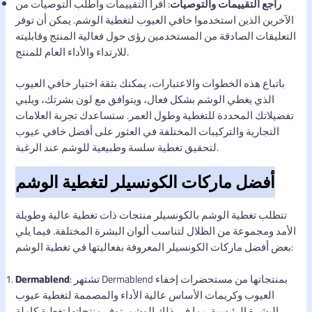
راجع التقييمات والتوصيات
: اقرأ التقييمات واطلب التوصيات من
الآخرين الذين استخدموا خافي العيوب لتغطية الوشم. يمكن أن توفر
التعليقات الصادقة من المستخدمين رؤى حول فعالية المنتج وقابليته
للارتداء والأداء العام للمنتج.
باتباع هذه الخطوات والاعتبارات، يمكنك بثقة اختيار خافي العيوب
الذي يغطي الوشم بشكل فعال، ويتوافق مع لون بشرتك، ويلبي
تفضيلاتك المحددة للتغطية وطول العمر. ستساعدك تجربة العلامات
التجارية والتركيبات المختلفة في العثور على أفضل خافي عيوب
لتحقيق تغطية سلسة وطبيعية للوشم عند الرغبة.
أفضل ماركات الكونسيلر لتغطية الوشم
تتطلب تغطية الوشم بالكونسيلر منتجات ذات تغطية عالية وطويلة
الأمد ومجموعة من الظلال لتناسب ألوان البشرة المختلفة. فيما يلي
بعض أفضل ماركات الكونسيلر المعروفة بفعاليتها في تغطية الوشم:
: تشتهر Dermablend بمنتجاتها من مستحضرات إخفاء
Dermablend
العيوب وكريمات الأساس عالية الأداء والمصممة لتغطية عيوب
البشرة الرئيسية، بما في ذلك الوشم. توفر منتجاتها تغطية كاملة