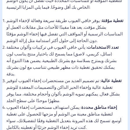
للتغطية المؤقتة أو للمناسبات المحددة حيث تفضل أن يكون الوشم
الخاص بك أقل وضوحًا. فيما يلي المزايا الرئيسية:
تغطية مؤقتة
: يوفر خافي العيوب طريقة سريعة وفعالة لإخفاء الوشم
بشكل مؤقت. يعد هذا مفيدًا للأحداث مثل مقابلات العمل أو
المناسبات الرسمية أو المواقف التي تفضل فيها إخفاء الوشم مؤقتًا
دون الحاجة إلى حلول أكثر استدامة مثل إزالة الوشم.
تعدد الاستخدامات
: يأتي خافي العيوب في تركيبات وألوان مختلفة
(سائل، كريمي، لاصق) مما يسمح لك باختيار منتج يناسب لون
بشرتك ويمتزج بسلاسة مع بشرتك الطبيعية. يضمن هذا التنوع أنه
يمكنك تحقيق تغطية ذات مظهر طبيعي تتناسب مع لون بشرتك
بدقة.
تغطية عالية
: تم تصميم العديد من مستحضرات إخفاء العيوب لتوفير
تغطية عالية وإخفاء الحبر الداكن والتصميمات المعقدة للوشم
بشكل فعال. يمكنهم تمويه الوشم بألوان وأحجام مختلفة، مما يوفر
مظهرًا موحدًا على سطح الجلد.
إخفاء مناطق محددة
: يمكن استهداف مستحضرات إخفاء العيوب
لتغطية مناطق معينة من الوشم أو مزجها للحصول على تغطية
أوسع. تسمح لك هذه المرونة بتعديل التغطية وفقًا لتفضيلاتك، سواء
كنت تريد إخفاء الوشم جزئيًا أو تغطيته بالكامل.