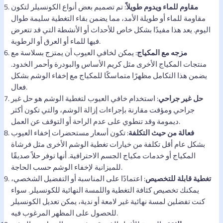
مقاوم للماء ويدوم طويلاً
: تم تصميم بعض أنواع الكونسيلر لتكون
مقاومة للماء أو طويلة الأمد، مما يضمن بقاء التغطية سليمة طوال
اليوم. يعد هذا مفيدًا بشكل خاص للأحداث أو الأنشطة التي قد تتعرض
فيها للماء أو العرق أو الرطوبة.
مزجه مع المكياج
: يمكن لخافي العيوب أن يمتزج بسلاسة مع
منتجات المكياج الأخرى مثل كريم الأساس والبودرة وأحمر الخدود.
يضمن هذا التكامل مظهرًا متماسكًا للمكياج مع إخفاء الوشم بشكل
فعال.
حل غير جراحي
: استخدام خافي العيوب لتغطية الوشم هو حل غير
جراحي ومؤقت مقارنة بإجراءات إزالة الوشم، والتي تكون أكثر
ديمومة وقد تنطوي على عدم الراحة أو التوقف عن العمل.
فعالة من حيث التكلفة
: تكون أسعار مستحضرات إخفاء العيوب
بشكل عام أقل تكلفة من خيارات تغطية الوشم الأخرى مثل فرشاة
المكياج أو خدمات مكياج الجسم الاحترافية. أنها توفر حلاً صديقًا
للميزانية لإخفاء الوشم حسب الحاجة.
تغطية قابلة للتخصيص
: اعتمادًا على المناسبة أو التفضيل الشخصي،
يمكنك تخصيص كثافة التغطية واللمسة النهائية للكونسيلر. سواء
كنت تفضلين لمسة نهائية غير لامعة أو ندية، يمكن تعديل الكونسيلر
للحصول على المظهر المرغوب فيه.