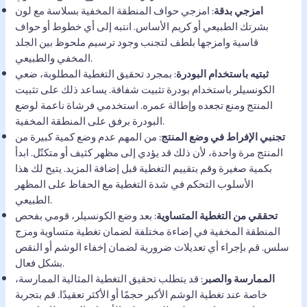
امزجي بدقة
: امزجي حواف المنطقة المخفية بسلاسة مع لون
بشرتك الطبيعي أو كريم الأساس. انتبه إلى أي خطوط أو حواف
قاسية وامزجها بلطف لتجنب وجود ترسيم ملحوظ بين الجلد
المخفي والطبيعي.
ثبتيه باستخدام البودرة
: بمجرد تحقيق التغطية المطلوبة، ضعي
الكونسيلر باستخدام بودرة تثبيت شفافة. يساعد ذلك على تثبيت
المنتج ومنع تجعده وإطالة عمره. استخدمي فرشاة ناعمة لوضع
البودرة برفق على المنطقة المخفية.
تجنبي الإفراط في وضع المنتج
: من المهم عدم وضع كمية كبيرة من
المنتج مرة واحدة، لأن ذلك قد يؤدي إلى مظهر كثيف أو متكتّل. ابدأ
بكمية صغيرة وقم بتقييم التغطية قبل إضافة المزيد. يتيح لك هذا
الأسلوب التحكم في شدة التغطية مع الحفاظ على المظهر
الطبيعي.
تحققي من التغطية المتساوية
: بعد وضع الكونسيلر، قومي بفحص
المنطقة المخفية في إضاءة مختلفة لضمان تغطية متساوية ومزج
سلس. قم بإجراء أي تعديلات ضرورية لضمان إخفاء الوشم أو النقص
بشكل فعال.
الممارسة والصبر
: قد يتطلب تحقيق التغطية المثالية الممارسة،
خاصة عند تغطية الوشم الأكبر حجمًا أو الأكثر تعقيدًا. قم بتجربة