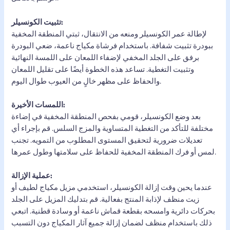
تثبيت الكونسيلر:
لإطالة عمر الكونسيلر ومنعه من الانتقال، ثبتي المنطقة المخفية
ببودرة تثبيت شفافة. باستخدام فرشاة مكياج ناعمة، ضعي البودرة
برفق على الجلد المخفي لإضفاء اللمعان على اللمسة النهائية
وتثبيت التغطية. تساعد هذه الخطوة أيضًا على تقليل اللمعان
والحفاظ على مظهر خالٍ من العيوب طوال اليوم.
اللمسات الأخيرة:
بعد وضع الكونسيلر، قومي بفحص المنطقة المخفية في إضاءة
مختلفة للتأكد من التغطية المتساوية والمزج السلس. قم بإجراء أي
تعديلات ضرورية لتحقيق المستوى المطلوب من التمويه. تجنب
لمس أو فرك المنطقة المخفية للحفاظ على سلامتها وطول عمرها.
عملية الإزالة:
عندما يحين وقت إزالة الكونسيلر، استخدمي مزيل مكياج لطيف أو
زيت منظف لإذابة المنتج بفعالية. قم بتدليك المزيل على الجلد
بحركات دائرية وامسحه بقطعة قماش ناعمة أو وسادة قطنية. اتبعي
ذلك باستخدام منظف لضمان إزالة جميع آثار المكياج دون التسبب