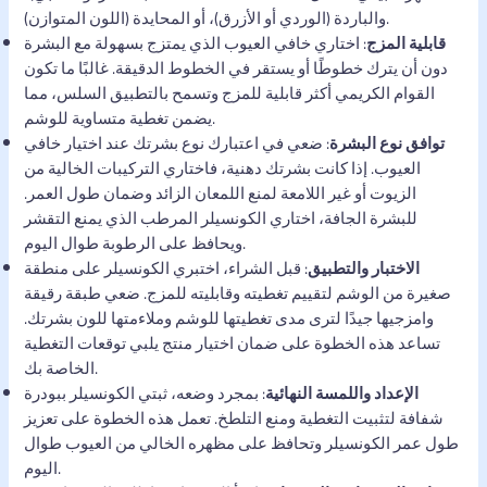
والباردة (الوردي أو الأزرق)، أو المحايدة (اللون المتوازن).
قابلية المزج
: اختاري خافي العيوب الذي يمتزج بسهولة مع البشرة
دون أن يترك خطوطًا أو يستقر في الخطوط الدقيقة. غالبًا ما تكون
القوام الكريمي أكثر قابلية للمزج وتسمح بالتطبيق السلس، مما
يضمن تغطية متساوية للوشم.
توافق نوع البشرة
: ضعي في اعتبارك نوع بشرتك عند اختيار خافي
العيوب. إذا كانت بشرتك دهنية، فاختاري التركيبات الخالية من
الزيوت أو غير اللامعة لمنع اللمعان الزائد وضمان طول العمر.
للبشرة الجافة، اختاري الكونسيلر المرطب الذي يمنع التقشر
ويحافظ على الرطوبة طوال اليوم.
الاختبار والتطبيق
: قبل الشراء، اختبري الكونسيلر على منطقة
صغيرة من الوشم لتقييم تغطيته وقابليته للمزج. ضعي طبقة رقيقة
وامزجيها جيدًا لترى مدى تغطيتها للوشم وملاءمتها للون بشرتك.
تساعد هذه الخطوة على ضمان اختيار منتج يلبي توقعات التغطية
الخاصة بك.
الإعداد واللمسة النهائية
: بمجرد وضعه، ثبتي الكونسيلر ببودرة
شفافة لتثبيت التغطية ومنع التلطخ. تعمل هذه الخطوة على تعزيز
طول عمر الكونسيلر وتحافظ على مظهره الخالي من العيوب طوال
اليوم.