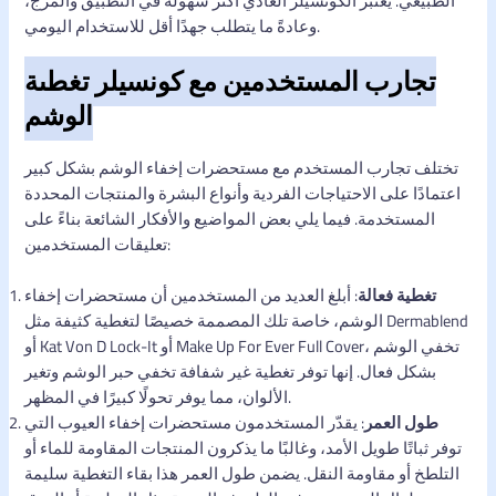
الطبيعي. يعتبر الكونسيلر العادي أكثر سهولة في التطبيق والمزج،
وعادةً ما يتطلب جهدًا أقل للاستخدام اليومي.
تجارب المستخدمين مع كونسيلر تغطية
الوشم
تختلف تجارب المستخدم مع مستحضرات إخفاء الوشم بشكل كبير
اعتمادًا على الاحتياجات الفردية وأنواع البشرة والمنتجات المحددة
المستخدمة. فيما يلي بعض المواضيع والأفكار الشائعة بناءً على
تعليقات المستخدمين:
تغطية فعالة
: أبلغ العديد من المستخدمين أن مستحضرات إخفاء
الوشم، خاصة تلك المصممة خصيصًا لتغطية كثيفة مثل Dermablend
أو Kat Von D Lock-It أو Make Up For Ever Full Cover، تخفي الوشم
بشكل فعال. إنها توفر تغطية غير شفافة تخفي حبر الوشم وتغير
الألوان، مما يوفر تحولًا كبيرًا في المظهر.
طول العمر
: يقدّر المستخدمون مستحضرات إخفاء العيوب التي
توفر ثباتًا طويل الأمد، وغالبًا ما يذكرون المنتجات المقاومة للماء أو
التلطخ أو مقاومة النقل. يضمن طول العمر هذا بقاء التغطية سليمة