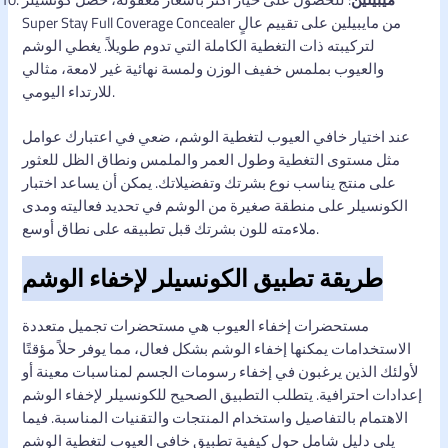
Super Stay Full Coverage Concealer من مايبيلين على تقييم عالٍ
لتركيبته ذات التغطية الكاملة التي تدوم طويلاً. يغطي الوشم
والعيوب بملمس خفيف الوزن ولمسة نهائية غير لامعة، مثالي
للارتداء اليومي.
عند اختيار خافي العيوب لتغطية الوشم، ضعي في اعتبارك عوامل
مثل مستوى التغطية وطول العمر والملمس ونطاق الظل للعثور
على منتج يناسب نوع بشرتك وتفضيلاتك. يمكن أن يساعد اختبار
الكونسيلر على منطقة صغيرة من الوشم في تحديد فعاليته ومدى
ملاءمته للون بشرتك قبل تطبيقه على نطاق أوسع.
طريقة تطبيق الكونسيلر لإخفاء الوشم
مستحضرات إخفاء العيوب هي مستحضرات تجميل متعددة
الاستخدامات يمكنها إخفاء الوشم بشكل فعال، مما يوفر حلاً مؤقتًا
لأولئك الذين يرغبون في إخفاء رسومات الجسم لمناسبات معينة أو
إعدادات احترافية. يتطلب التطبيق الصحيح للكونسيلر لإخفاء الوشم
الاهتمام بالتفاصيل واستخدام المنتجات والتقنيات المناسبة. فيما
يلي دليل شامل حول كيفية تطبيق خافي العيوب لتغطية الوشم