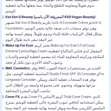
تدوم طويلاً ومقاومة للتلطخ والماء، مما يجعلها مثالية لتغطية
الوشم.
:
Kat Von D Beauty (المعروفة الآن باسم KVD Vegan Beauty)
تشتهر Kat Von D Beauty بكريم Lock-It Concealer Crème وLock-It
Foundation، وهي توفر منتجات ذات صبغة عالية تخفي الوشم
بشكل فعال. التركيبات قابلة للبناء وتدوم طويلاً، وتوفر لمسة نهائية
غير لامعة تبقى ثابتة طوال اليوم.
: يعتبر كريم Make Up For Ever’s Full Cover
Make Up For Ever
Extreme Camouflage Cream المفضل لدى فناني الماكياج لتغطيته
المكثفة وتركيبته المقاومة للماء. إنه مصمم لتغطية الوشم والندبات
وعيوب الجلد الأخرى دون تكتل أو تجعد.
: توفر MAC العديد من مستحضرات إخفاء العيوب
MAC Cosmetics
المناسبة لتغطية الوشم، مثل Studio Finish SPF 35 Concealer وPro
Longwear Concealer. توفر هذه المنتجات تغطية كاملة، ويمكن
مزجها بسهولة، وتحتوي على مجموعة واسعة من الظلال التي
تناسب ألوان البشرة المختلفة.
: يقدم Cover FX كريم الأساس Total Cover Cream، الذي
Cover FX
يمكن استخدامه كخافي عيوب البشرة عالي التغطية للوشم. يمتزج
الملمس الكريمي بسلاسة ويوفر لمسة نهائية طبيعية غير لامعة بينما