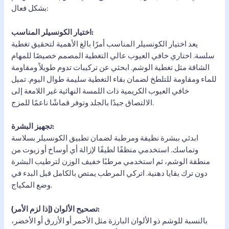
بشكل فعال:
اختيار الكونسيلر المناسب:
يعد اختيار الكونسيلر المناسب أمرًا بالغ الأهمية لتحقيق تغطية
سلسة. اختاري خافي العيوب عالي التغطية المصمم خصيصًا للمهام
الشاقة مثل تغطية الوشم. ابحثي عن تركيبات تدوم طويلاً ومقاومة
للماء ومقاومة للتلطخ لضمان بقاء التغطية سليمة طوال اليوم. تميل
خافي العيوب الكريمية ذات اللمسة النهائية غير اللامعة إلى
الالتصاق جيدًا بالجلد وتوفر قماشًا ناعمًا للمزج.
تجهيز البشرة:
ابدئي ببشرة نظيفة ومرطبة لضمان تطبيق الكونسيلر بسلاسة
وتماسك. استخدمي منظفًا لطيفًا لإزالة أي أوساخ أو زيوت من
منطقة الوشم، ثم استخدمي مرطبًا خفيف الوزن لترطيب البشرة
دون ترك بقايا دهنية. اتركي المرطب يمتص بالكامل قبل البدء في
وضع المكياج.
تصحيح الألوان (إذا لزم الأمر):
بالنسبة للوشم ذو الألوان البارزة مثل الأحمر أو الأزرق أو الأخضر،