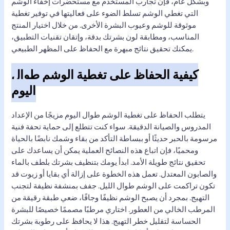
وبشكل عام، فإن تجارب المستخدم مع مستحضرات إخفاء الوشم
التي تغطي الوشم تسلط الضوء على فعاليتها في توفير تغطية
موثوقة للوشم وعيوب البشرة الأخرى. من خلال اختيار المنتج
المناسب، ومطابقة لون بشرتك بدقة، وإتقان تقنيات التطبيق،
يمكنك تحقيق نتائج مبهرة مع الحفاظ على المظهر الطبيعي.
كيفية الحفاظ على تغطية الوشم طوال
اليوم
يتطلب الحفاظ على تغطية الوشم طوال اليوم مزيجًا من الإعداد
المدروس والصيانة الدقيقة. سواء كنت تتطلع إلى حماية تحفة فنية
مرسومة بالحبر حديثًا أو ببساطة التأكد من بقاء وشمك نابضًا بالحياة
ومحميًا، فإن اتباع هذه النصائح العملية يمكن أن يساعدك على
تحقيق نتائج طويلة الأمد. ابدأ يومك بتنظيف بشرتك بلطف بالماء
والصابون المعتدل. تعمل هذه الخطوة على إزالة أي بقايا أو زيوت قد
تكون تراكمت على الوشم طوال الليل. جفف بمنشفة نظيفة لتجنب
التهيج. بمجرد أن يصبح الوشم نظيفًا وجافًا، ضعي طبقة رقيقة من
المرطب الخالي من العطور. اختاري مرطبًا مصممًا خصيصًا للبشرة
الحساسة لتقليل خطر التهيج. هذا لا يحافظ على رطوبة بشرتك