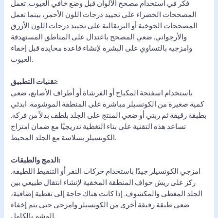
فكر في استخدام مصحح الألوان قبل وضع خافي العيوب. تعمل
المصححات الخضراء على تحييد درجات اللون الأحمر، بينما تعمل
المصححات الخوخية أو البرتقالية على تحييد درجات اللون الأزرق
والأرجواني. ضعي المصحح باعتدال على المناطق المستهدفة
وامزجيه بالتساوي على البشرة لإنشاء قاعدة محايدة قبل إخفاء
العيوب.
تقنيات التطبيق:
باستخدام اسفنجة المكياج أو الفرشاة أو أطراف الأصابع، ضعي
كمية صغيرة من الكونسيلر مباشرة على المنطقة الموشومة. ابدئي
بطبقة رقيقة ثم ربتي أو ضعي المنتج على الجلد بلطف بدلاً من فركه.
تساعد هذه التقنية على بناء التغطية تدريجيًا مع ضمان امتزاج
الكونسيلر بسلاسة مع الجلد المحيط.
الدمج والطبقات:
امزجي الكونسيلر جيدًا باستخدام حركات النقر أو التنقيط اللطيفة.
ركز على ريش حواف المنطقة المخفية لإنشاء انتقال طبيعي بين
الجلد المغطى والمكشوف. إذا كانت هناك حاجة إلى تغطية إضافية،
ضعي طبقة رقيقة أخرى من الكونسيلر وامزجي حتى يتم إخفاء
الوشم بالكامل.