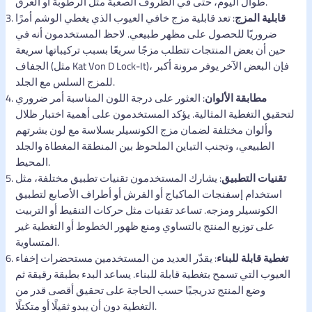
طوال اليوم، حتى في الظروف الصعبة مثل الرطوبة أو العرق.
قابلية المزج
: تعد قابلية مزج خافي العيوب الذي يغطي الوشم أمرًا
ضروريًا للحصول على مظهر طبيعي. لاحظ المستخدمون أنه في
حين أن بعض المنتجات تتطلب مزجًا سريعًا بسبب تركيباتها سريعة
الجفاف (مثل Kat Von D Lock-It)، فإن البعض الآخر يوفر مرونة أكبر
للمزج السلس مع الجلد.
مطابقة الألوان
: العثور على درجة اللون المناسبة أمر ضروري
لتحقيق التغطية المثالية. يؤكد المستخدمون على أهمية اختبار ظلال
وألوان مختلفة لضمان مزج الكونسيلر بسلاسة مع لون بشرتهم
الطبيعي، وتجنب التباين الملحوظ بين المنطقة المغطاة والجلد
المحيط.
تقنيات التطبيق
: يشارك المستخدمون تقنيات تطبيق مختلفة، مثل
استخدام إسفنجات الماكياج أو الفرش أو أطراف الأصابع لتطبيق
الكونسيلر ومزجه. تساعد تقنيات مثل حركات التنقيط أو التربيت
على توزيع المنتج بالتساوي ومنع ظهور الخطوط أو التغطية غير
المتساوية.
تغطية قابلة للبناء
: يقدّر العديد من المستخدمين مستحضرات إخفاء
العيوب التي تسمح بتغطية قابلة للبناء. يساعد البدء بطبقة رقيقة ثم
وضع المنتج تدريجيًا حسب الحاجة على تحقيق أقصى قدر من
التغطية دون أن يبدو ثقيلًا أو متكتلًا.