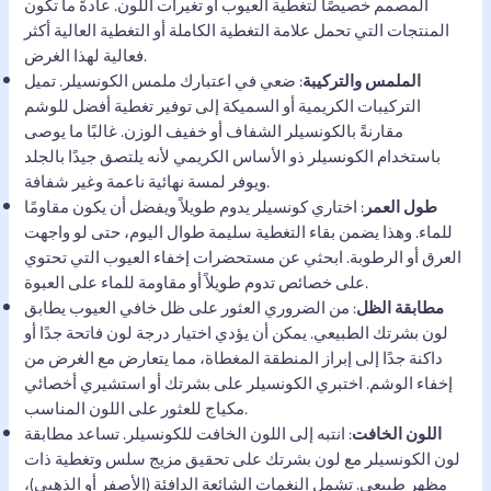
المصمم خصيصًا لتغطية العيوب أو تغيرات اللون. عادةً ما تكون
المنتجات التي تحمل علامة التغطية الكاملة أو التغطية العالية أكثر
فعالية لهذا الغرض.
الملمس والتركيبة
: ضعي في اعتبارك ملمس الكونسيلر. تميل
التركيبات الكريمية أو السميكة إلى توفير تغطية أفضل للوشم
مقارنةً بالكونسيلر الشفاف أو خفيف الوزن. غالبًا ما يوصى
باستخدام الكونسيلر ذو الأساس الكريمي لأنه يلتصق جيدًا بالجلد
ويوفر لمسة نهائية ناعمة وغير شفافة.
طول العمر
: اختاري كونسيلر يدوم طويلاً ويفضل أن يكون مقاومًا
للماء. وهذا يضمن بقاء التغطية سليمة طوال اليوم، حتى لو واجهت
العرق أو الرطوبة. ابحثي عن مستحضرات إخفاء العيوب التي تحتوي
على خصائص تدوم طويلاً أو مقاومة للماء على العبوة.
مطابقة الظل
: من الضروري العثور على ظل خافي العيوب يطابق
لون بشرتك الطبيعي. يمكن أن يؤدي اختيار درجة لون فاتحة جدًا أو
داكنة جدًا إلى إبراز المنطقة المغطاة، مما يتعارض مع الغرض من
إخفاء الوشم. اختبري الكونسيلر على بشرتك أو استشيري أخصائي
مكياج للعثور على اللون المناسب.
اللون الخافت
: انتبه إلى اللون الخافت للكونسيلر. تساعد مطابقة
لون الكونسيلر مع لون بشرتك على تحقيق مزيج سلس وتغطية ذات
مظهر طبيعي. تشمل النغمات الشائعة الدافئة (الأصفر أو الذهبي)،