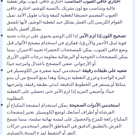
اختاري خافي العيوب المناسب
: اختاري خافي عيوب يوفر تغطية
عالية ويتناسب مع لون بشرتك. بالنسبة للوشم، اختاري خافي
العيوب المصمم خصيصًا لتغطية كثيفة وثبات طويل الأمد. تميل
القوام الكريمي إلى العمل بشكل جيد لتغطية الوشم، لأنها تلتصق
بشكل أفضل بالجلد.
تصحيح اللون إذا لزم الأمر
: إذا كان الوشم يحتوي على درجات تحتية
قوية (مثل الأحمر والأزرق)، ففكري في استخدام مصحح الألوان قبل
وضع خافي العيوب. يمكن للمصححات الخضراء تحييد الاحمرار، بينما
يمكن للمصححات الخوخية أو البرتقالية مقاومة درجات اللون الأزرق
أو الأرجواني. ضعي المصحح باعتدال وامزجيه جيدًا.
ضعيه على طبقات رقيقة
: استخدمي كمية صغيرة من الكونسيلر في
المرة الواحدة وعززي التغطية تدريجيًا. وهذا يمنع المنتج من أن يبدو
متكتلا أو يستقر في الخطوط الدقيقة. ابدئي بطبقة رقيقة، وامزجيها
جيدًا، وأضيفي المزيد إذا لزم الأمر حتى تحصلي على التغطية
المطلوبة.
استخدمي الأدوات الصحيحة
: يمكن استخدام اسفنجة المكياج أو
الفرشاة أو أطراف أصابعك لوضع الكونسيلر. تعتبر إسفنجات
المكياج رائعة للمزج والحصول على لمسة نهائية سلسة، بينما تسمح
الفرش بالتطبيق الدقيق في المناطق الأصغر. استخدمي حركات
النقر أو التنقيط لمزج المنتج بالتساوي.