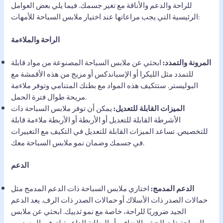
للراحة والدعم والأناقة مع تغير جسمك. فيما يلي بعض العوامل
الرئيسية التي يجب مراعاتها عند اختيار ملابس السباحة للأمهات:
الراحة والملاءمة
المرونة والتمدد:
ابحثي عن ملابس السباحة المصنوعة من مواد قابلة
للتمدد مثل الليكرا أو الإسباندكس أو مزيج من هذه الأقمشة مع
البوليستر. ستتكيف هذه المواد مع بطنك المتنامي وتوفر ملاءمة
مريحة طوال فترة الحمل.
الميزات القابلة للتعديل:
يمكن أن توفر ملابس السباحة ذات
الأشرطة القابلة للتعديل أو الأربطة أو الأربطة ملاءمة قابلة
للتخصيص. تساعد الميزات القابلة للتعديل في التكيف مع التغييرات
في جسمك وضمان نمو ملابس السباحة معك.
الدعم
الدعم المدمج:
اختاري ملابس السباحة ذات الدعم المدمج مثل
حمالات الصدر ذات الأسلاك أو حمالات الصدر ذات الرف. يعد الدعم
الجيد ضروريًا للراحة، خاصة مع نمو ثدييك. ابحثي عن ملابس
السباحة ذات الحشو الإضافي أو البطانة الداعمة لتوفير المزيد من