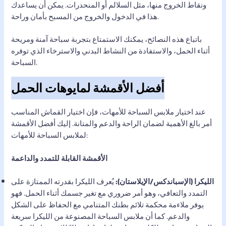
ونقاط الخروج منها، مثل السلالم أو المنحدرات. يمكن أن يساعدك
هذا في الدخول والخروج من المسبح بأمان وراحة.
باتباع هذه النصائح، يمكنك الاستمتاع بتجربة سباحة آمنة ومريحة
أثناء الحمل، والاستفادة من النشاط البدني والاسترخاء الذي توفره
السباحة.
أفضل الأقمشة لمايوهات الحمل
عند اختيار ملابس السباحة للأمهات، فإن اختيار القماش المناسب
أمر بالغ الأهمية لضمان الراحة والدعم والمتانة. إليك أفضل الأقمشة
لملابس السباحة للأمهات:
الأقمشة القابلة للتمدد والداعمة
الليكرا (الإسباندكس/الإيلاستان):
يُعرف الليكرا بقدرته الممتازة على
التمدد والتعافي، وهو أمر ضروري مع تغير جسمك أثناء الحمل. فهو
يوفر ملاءمة محكمة تلائم بطنك المتنامي مع الحفاظ على الشكل
والدعم. كما أن ملابس السباحة المصنوعة من الليكرا سريعة