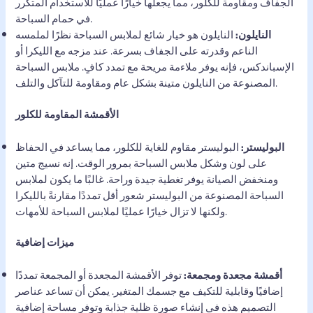
الجفاف ومقاومة للكلور، مما يجعلها خيارًا عمليًا للاستخدام المتكرر
في حمام السباحة.
النايلون:
النايلون هو خيار شائع لملابس السباحة نظرًا لملمسه
الناعم وقدرته على الجفاف بسرعة. عند مزجه مع الليكرا أو
الإسباندكس، فإنه يوفر ملاءمة مريحة مع تمدد كافٍ. ملابس السباحة
المصنوعة من النايلون متينة بشكل عام ومقاومة للتآكل والتلف.
الأقمشة المقاومة للكلور
البوليستر:
البوليستر مقاوم للغاية للكلور، مما يساعد في الحفاظ
على لون وشكل ملابس السباحة بمرور الوقت. إنه نسيج متين
ومنخفض الصيانة يوفر تغطية جيدة وراحة. غالبًا ما يكون لملابس
السباحة المصنوعة من البوليستر شعور أقل تمددًا مقارنةً بالليكرا
ولكنها لا تزال خيارًا عمليًا لملابس السباحة للأمهات.
ميزات إضافية
أقمشة مجعدة ومجمعة:
توفر الأقمشة المجعدة أو المجمعة تمددًا
إضافيًا وقابلية للتكيف مع جسمك المتغير. يمكن أن تساعد عناصر
التصميم هذه في إنشاء صورة ظلية جذابة وتوفر مساحة إضافية