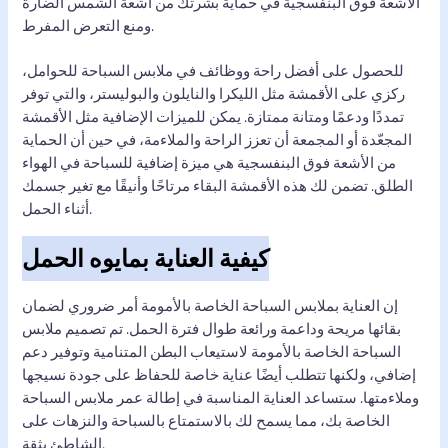
الأشعة فوق البنفسجية في حماية بشرتك من أشعة الشمس الضارة
ومنع التعرض المفرط.
للحصول على أفضل راحة ووظائف في ملابس السباحة للحوامل،
ركزي على الأقمشة مثل الليكرا والنايلون والبوليستر، والتي توفر
تمددًا ودعمًا ومتانة ممتازة. يمكن للميزات الإضافية مثل الأقمشة
المجعّدة أو المجمعة أن تعزز الراحة والملاءمة، في حين أن الحماية
من الأشعة فوق البنفسجية هي ميزة إضافية للسباحة في الهواء
الطلق. تضمن لك هذه الأقمشة البقاء مرتاحًا وأنيقًا مع تغير جسمك
أثناء الحمل.
كيفية العناية بمايوه الحمل
إن العناية بملابس السباحة الخاصة بالأمومة أمر ضروري لضمان
بقائها مريحة وداعمة ورائعة طوال فترة الحمل. تم تصميم ملابس
السباحة الخاصة بالأمومة لاستيعاب البطن المتنامية وتوفير دعم
إضافي، ولكنها تتطلب أيضًا عناية خاصة للحفاظ على جودة نسيجها
وملاءمتها. ستساعد العناية المناسبة في إطالة عمر ملابس السباحة
الخاصة بك، مما يسمح لك بالاستمتاع بالسباحة والنزهات على
الشاطئ بثقة.