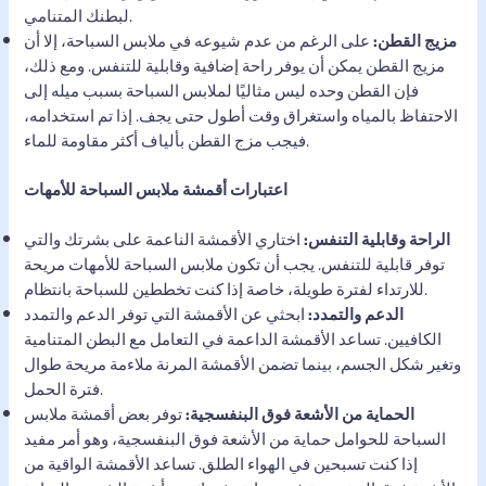
لبطنك المتنامي.
مزيج القطن:
على الرغم من عدم شيوعه في ملابس السباحة، إلا أن
مزيج القطن يمكن أن يوفر راحة إضافية وقابلية للتنفس. ومع ذلك،
فإن القطن وحده ليس مثاليًا لملابس السباحة بسبب ميله إلى
الاحتفاظ بالمياه واستغراق وقت أطول حتى يجف. إذا تم استخدامه،
فيجب مزج القطن بألياف أكثر مقاومة للماء.
اعتبارات أقمشة ملابس السباحة للأمهات
الراحة وقابلية التنفس:
اختاري الأقمشة الناعمة على بشرتك والتي
توفر قابلية للتنفس. يجب أن تكون ملابس السباحة للأمهات مريحة
للارتداء لفترة طويلة، خاصة إذا كنت تخططين للسباحة بانتظام.
الدعم والتمدد:
ابحثي عن الأقمشة التي توفر الدعم والتمدد
الكافيين. تساعد الأقمشة الداعمة في التعامل مع البطن المتنامية
وتغير شكل الجسم، بينما تضمن الأقمشة المرنة ملاءمة مريحة طوال
فترة الحمل.
الحماية من الأشعة فوق البنفسجية:
توفر بعض أقمشة ملابس
السباحة للحوامل حماية من الأشعة فوق البنفسجية، وهو أمر مفيد
إذا كنت تسبحين في الهواء الطلق. تساعد الأقمشة الواقية من