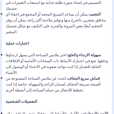
التصميم في إنشاء صورة ظلية جذابة مع استيعاب التغييرات في
جسمك.
التجعيد:
يمكن أن يساعد النسيج المجعد أو المجمع في إخفاء أي
مناطق تشعرين بالحرج منها وتوفير ملاءمة أكثر راحة. يمكن أن يوفر
التجعيد أيضًا بعض المرونة والقدرة على التكيف مع شكل جسمك
المتغير.
اعتبارات عملية
سهولة الارتداء والخلع:
اختر ملابس السباحة التي يسهل ارتداؤها
وخلعها. ضع في اعتبارك الأنماط ذات السحابات الأمامية أو الإغلاقات
القابلة للتعديل إذا كنت تواجه صعوبة في الانحناء أو الوصول إلى
الأشياء.
قماش سريع الجفاف:
ابحث عن ملابس السباحة المصنوعة من
أقمشة سريعة الجفاف لضمان الراحة والسهولة، خاصة إذا كنت
تخطط للانتقال من حمام السباحة إلى أنشطة أخرى.
التفضيلات الشخصية
اللون والنمط:
اختر الألوان والأنماط التي تجعلك تشعر بالراحة. يمكن