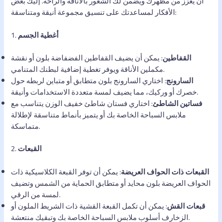
أن يعزز من مظهرك ويضمن لك الشعور بالأناقة والراحة. إليك بعض
الأفكار لمساعدتك على تنسيق مجموعة أنيقة ومتناسقة:
أغطية الجسم
1.
القفاطين
: يمكن أن يضيف القفاطين الفضفاضة بلون أو نقشة
مكملين الأناقة ويوفر تغطية إضافية لبطنك المتنامي.
السارونج
: اختاري السارونج بلون متطابق أو متباين لربطه حول
خصرك أو وركيك، مما يضيف لمسة متعددة الاستخدامات وأنيقة.
فساتين الشاطئ
: اختاري فستان شاطئ خفيف الوزن يتناسب مع
ملابس السباحة الخاصة بك أو يتميز بأنماط متناسقة لإطلالة
متماسكة.
القبعات
2.
القبعات ذات الحواف العريضة
: يمكن أن توفر القبعة الكلاسيكية ذات
الحواف العريضة بلون محايد أو متطابق الحماية من الشمس وتضيف
لمسة من الرقي.
قبعات القش
: يمكن أن تكمل القبعة القشية ذات الشريط الملون أو
الزخارف أسلوب ملابس السباحة الخاصة بك وتبقيك منتعشة.