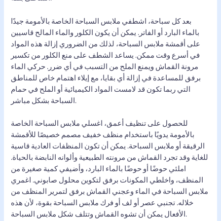
بعد كل سباحة، اشطفي ملابس السباحة الخاصة بالأمومة جيدًا
بالماء البارد أو الفاتر. يمكن أن يكون الكلور والماء المالح قاسيين
على أقمشة ملابس السباحة، لذلك من الضروري إزالة هذه المواد
في أسرع وقت ممكن. يساعد الشطف على منع الكلور من تكسير
مرونة القماش ويمنع الملح من التسبب في أي ضرر. حركي الماء
برفق للمساعدة في إزالة أي بقايا، مع إيلاء اهتمام خاص للمناطق
التي ربما تكون قد لامست المواد الكيميائية أو الملح في حمام
السباحة بشكل مباشر.
للحصول على تنظيف أعمق، اغسلي ملابس السباحة الخاصة
بالأمومة يدويًا باستخدام منظف خفيف مصمم خصيصًا للأقمشة
الرقيقة أو ملابس السباحة. يمكن أن تكون المنظفات العادية قاسية
للغاية وقد تجرد القماش من مرونته الطبيعية وألوانه النابضة بالحياة.
املئي حوضًا أو حوضًا بالماء البارد، وأضيفي كمية صغيرة من
المنظف، واخلطي المكونات برفق لتكوين محلول صابوني. اغمري
ملابس السباحة في الماء وعجني القماش برفق لتمرير المنظف من
خلاله. تجنبي عصر أو لف أو فرك ملابس السباحة بقوة، لأن هذه
الأفعال يمكن أن تشوه القماش وتتلف شكل ملابس السباحة.