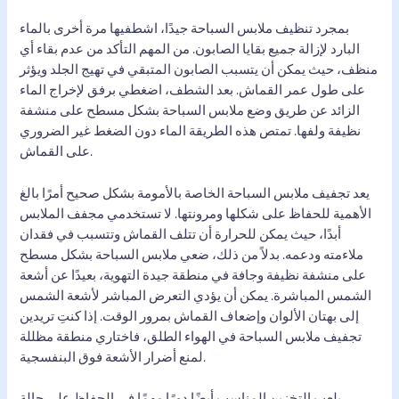
بمجرد تنظيف ملابس السباحة جيدًا، اشطفيها مرة أخرى بالماء
البارد لإزالة جميع بقايا الصابون. من المهم التأكد من عدم بقاء أي
منظف، حيث يمكن أن يتسبب الصابون المتبقي في تهيج الجلد ويؤثر
على طول عمر القماش. بعد الشطف، اضغطي برفق لإخراج الماء
الزائد عن طريق وضع ملابس السباحة بشكل مسطح على منشفة
نظيفة ولفها. تمتص هذه الطريقة الماء دون الضغط غير الضروري
على القماش.
يعد تجفيف ملابس السباحة الخاصة بالأمومة بشكل صحيح أمرًا بالغ
الأهمية للحفاظ على شكلها ومرونتها. لا تستخدمي مجفف الملابس
أبدًا، حيث يمكن للحرارة أن تتلف القماش وتتسبب في فقدان
ملاءمته ودعمه. بدلاً من ذلك، ضعي ملابس السباحة بشكل مسطح
على منشفة نظيفة وجافة في منطقة جيدة التهوية، بعيدًا عن أشعة
الشمس المباشرة. يمكن أن يؤدي التعرض المباشر لأشعة الشمس
إلى بهتان الألوان وإضعاف القماش بمرور الوقت. إذا كنتِ تريدين
تجفيف ملابس السباحة في الهواء الطلق، فاختاري منطقة مظللة
لمنع أضرار الأشعة فوق البنفسجية.
يلعب التخزين المناسب أيضًا دورًا مهمًا في الحفاظ على حالة