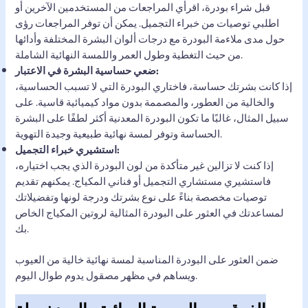
قبل شراء بودرة، اقرأي المراجعات من المستخدمين الآخرين أو
اطلبي توصيات من خبراء التجميل. يمكن أن توفر المراجعات رؤى
حول مدى ملاءمة البودرة مع درجات ألوان البشرة المختلفة وأدائها
من حيث التغطية وطول العمر واللمسة النهائية الشاملة.
ضعي حساسية البشرة في الاعتبار:
إذا كانت بشرتك حساسة، فاختاري البودرة التي لا تسبب الحساسية،
والخالية من العطور، والمصممة بدون مواد كيميائية قاسية. على
سبيل المثال، غالبًا ما تكون البودرة المعدنية أكثر لطفًا على البشرة
الحساسة وتوفر لمسة نهائية طبيعية وجيدة التهوية.
استشيري خبراء التجميل:
إذا كنت لا تزالين غير متأكدة من لون البودرة الذي يجب اختياره،
فاستشيري مستشاري التجميل أو فناني المكياج. يمكنهم تقديم
توصيات مخصصة بناءً على نوع بشرتك ودرجة لونها وتفضيلاتك
لمساعدتك في العثور على البودرة المثالية لروتين المكياج الخاص
بك.
ضمن العثور على البودرة المناسبة لمسة نهائية خالية من العيوب
ويساهم في مظهر مصقول يدوم طوال اليوم.