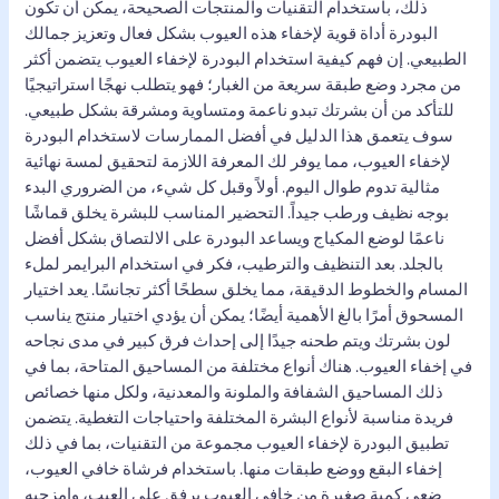
ذلك، باستخدام التقنيات والمنتجات الصحيحة، يمكن أن تكون
البودرة أداة قوية لإخفاء هذه العيوب بشكل فعال وتعزيز جمالك
الطبيعي. إن فهم كيفية استخدام البودرة لإخفاء العيوب يتضمن أكثر
من مجرد وضع طبقة سريعة من الغبار؛ فهو يتطلب نهجًا استراتيجيًا
للتأكد من أن بشرتك تبدو ناعمة ومتساوية ومشرقة بشكل طبيعي.
سوف يتعمق هذا الدليل في أفضل الممارسات لاستخدام البودرة
لإخفاء العيوب، مما يوفر لك المعرفة اللازمة لتحقيق لمسة نهائية
مثالية تدوم طوال اليوم. أولاً وقبل كل شيء، من الضروري البدء
بوجه نظيف ورطب جيداً. التحضير المناسب للبشرة يخلق قماشًا
ناعمًا لوضع المكياج ويساعد البودرة على الالتصاق بشكل أفضل
بالجلد. بعد التنظيف والترطيب، فكر في استخدام البرايمر لملء
المسام والخطوط الدقيقة، مما يخلق سطحًا أكثر تجانسًا. يعد اختيار
المسحوق أمرًا بالغ الأهمية أيضًا؛ يمكن أن يؤدي اختيار منتج يناسب
لون بشرتك ويتم طحنه جيدًا إلى إحداث فرق كبير في مدى نجاحه
في إخفاء العيوب. هناك أنواع مختلفة من المساحيق المتاحة، بما في
ذلك المساحيق الشفافة والملونة والمعدنية، ولكل منها خصائص
فريدة مناسبة لأنواع البشرة المختلفة واحتياجات التغطية. يتضمن
تطبيق البودرة لإخفاء العيوب مجموعة من التقنيات، بما في ذلك
إخفاء البقع ووضع طبقات منها. باستخدام فرشاة خافي العيوب،
ضعي كمية صغيرة من خافي العيوب برفق على العيب، وامزجيه