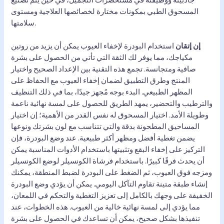
المسحوق الطبي بمكونات مختارة لخصائصها العلاجية ومستوى
سلامتها.
إن إتقان
استخدام البودرة لإخفاء العيوب يمكن أن يزيد من روتين
مكياجك، مما يوفر لك الثقة التي تأتي من الحصول على بشرة
صافية ومتجانسة. تجمع هذه التقنية بين الإعداد الصحيح واختيار
المنتج وطرق التطبيق لضمان إخفاء العيوب مع الحفاظ على
المظهر الطبيعي. البدء بوجه مُجهز جيدًا، بما في ذلك التنظيف
والترطيب والتحضير، يمهد الطريق للحصول على لمسة نهائية ناعمة
وطويلة الأمد. اختيار المسحوق له نفس القدر من الأهمية؛ إن اختيار
المساحيق المطحونة بدقة والتي تتناسب مع لون بشرتك ونوعها
يضمن تغطية أفضل ومظهر أكثر طبيعية. عند وضع البودرة، فإن
التركيز على إخفاء البقع وتثبيتها باستخدام الأدوات المناسبة يمكن
أن يحدث فرقًا كبيرًا. باستخدام فرشاة الكونسيلر لوضع الكونسيلر
ومزجه فوق العيوب، ثم الضغط على البودرة لضبط المنطقة، يمكنك
إنشاء طبقة متينة تقاوم التآكل اليومي. يمكن أن يؤدي وضع البودرة
الخفيفة على وجهك بالكامل إلى تعزيز التغطية والتحكم في اللمعان،
مما يؤدي إلى لمسة نهائية خالية من العيوب. هذه الخطوات، عند
تنفيذها بشكل صحيح، يمكن أن تساعدك في الحصول على بشرة