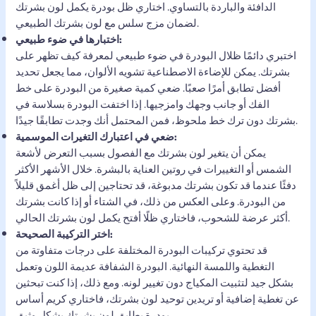
الدافئة والباردة بالتساوي. اختاري ظل بودرة يكمل لون بشرتك
لضمان مزج سلس مع لون بشرتك الطبيعي.
اختبارها في ضوء طبيعي:
اختبري دائمًا ظلال البودرة في ضوء طبيعي لمعرفة كيف تظهر على
بشرتك. يمكن للإضاءة الاصطناعية تشويه الألوان، مما يجعل تحديد
أفضل تطابق أمرًا صعبًا. ضعي كمية صغيرة من البودرة على خط
الفك أو جانب وجهك وامزجيها. إذا اختفت البودرة بسلاسة في
بشرتك دون ترك خط ملحوظ، فمن المحتمل أنك وجدت تطابقًا جيدًا.
ضعي في اعتبارك التغيرات الموسمية:
يمكن أن يتغير لون بشرتك مع الفصول بسبب التعرض لأشعة
الشمس أو التغييرات في روتين العناية بالبشرة. خلال الأشهر الأكثر
دفئًا عندما قد تكون بشرتك مدبوغة، قد تحتاجين إلى ظل أغمق قليلاً
من البودرة. وعلى العكس من ذلك، في الشتاء أو إذا كانت بشرتك
أكثر عرضة للشحوب، فاختاري ظلًا أفتح يكمل لون بشرتك الحالي.
اختر التركيبة الصحيحة:
قد تحتوي تركيبات البودرة المختلفة على درجات متفاوتة من
التغطية واللمسة النهائية. البودرة الشفافة عديمة اللون وتعمل
بشكل جيد لتثبيت المكياج دون تغيير لونه. ومع ذلك، إذا كنت تبحثين
عن تغطية إضافية أو تريدين توحيد لون بشرتك، فاختاري كريم أساس
بودرة يطابق لون بشرتك بشكل وثيق.