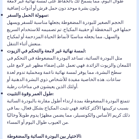
طوال اليوم، مما يسمح لك بالحفاظ على لمسة نهائية غير لامعة
ولون بشرة موحد دون حمل فرش أو أدوات إضافية.
سهولة الحمل والسفر:
الحجم الصغير للبودرة المضغوطة يجعلها مناسبة للسفر ويسهل
حملها في المحفظة أو حقيبة المكياج. تم تصميمه للاستخدام السريع
والسهل، مما يجعله مناسبًا لأنماط الحياة المزدحمة أو لمكياج
منعش أثناء التنقل.
لمسة نهائية غير لامعة والتحكم في الزيوت:
مثل البودرة السائبة، تساعد البودرة المضغوطة في التحكم في
اللمعان والزيوت الزائدة. فهي تعمل على إضفاء مظهر غير لامع على
سطح البشرة، مما يوفر لمسة نهائية ناعمة ومخملية تدوم لعدة
ساعات. هذه الخاصية مفيدة للأشخاص ذوي البشرة الدهنية أو
أولئك الذين يعيشون في مناخات رطبة.
طول العمر وقوة التثبيت:
تتمتع البودرة المضغوطة بمدة ارتداء أطول مقارنة بالبودرة السائبة
بسبب تركيبتها الأكثر كثافة. فهي تثبت المكياج بشكل فعال، بما في
ذلك كريم الأساس والكونسيلر، مما يضمن مظهرًا يدوم طويلاً وخاليًا
من العيوب طوال اليوم أو المساء.
الاختيار بين البودرة السائبة والمضغوطة: