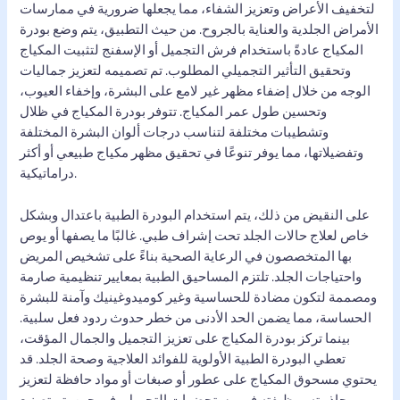
لتخفيف الأعراض وتعزيز الشفاء، مما يجعلها ضرورية في ممارسات
الأمراض الجلدية والعناية بالجروح. من حيث التطبيق، يتم وضع بودرة
المكياج عادةً باستخدام فرش التجميل أو الإسفنج لتثبيت المكياج
وتحقيق التأثير التجميلي المطلوب. تم تصميمه لتعزيز جماليات
الوجه من خلال إضفاء مظهر غير لامع على البشرة، وإخفاء العيوب،
وتحسين طول عمر المكياج. تتوفر بودرة المكياج في ظلال
وتشطيبات مختلفة لتناسب درجات ألوان البشرة المختلفة
وتفضيلاتها، مما يوفر تنوعًا في تحقيق مظهر مكياج طبيعي أو أكثر
دراماتيكية.
على النقيض من ذلك، يتم استخدام البودرة الطبية باعتدال وبشكل
خاص لعلاج حالات الجلد تحت إشراف طبي. غالبًا ما يصفها أو يوص
بها المتخصصون في الرعاية الصحية بناءً على تشخيص المريض
واحتياجات الجلد. تلتزم المساحيق الطبية بمعايير تنظيمية صارمة
ومصممة لتكون مضادة للحساسية وغير كوميدوغينيك وآمنة للبشرة
الحساسة، مما يضمن الحد الأدنى من خطر حدوث ردود فعل سلبية.
بينما تركز بودرة المكياج على تعزيز التجميل والجمال المؤقت،
تعطي البودرة الطبية الأولوية للفوائد العلاجية وصحة الجلد. قد
يحتوي مسحوق المكياج على عطور أو صبغات أو مواد حافظة لتعزيز
جاذبيته ووظيفته في مستحضرات التجميل، في حين يتم تصنيع