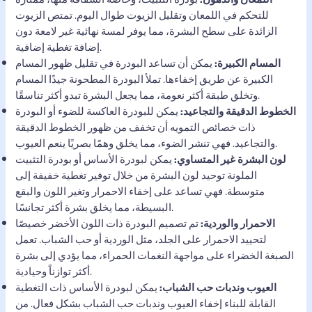
للتحكم في اللمعان وتقليل الزيوت طوال اليوم. تمتص الزيوت
الزائدة على سطح البشرة، مما يوفر لمسة نهائية غير لامعة دون
إضافة تغطية إضافية.
المسام الكبيرة:
يمكن أن تساعد البودرة في تقليل ظهور المسام
الكبيرة عن طريق إخفاءها. تملأ البودرة المطحونة جيدًا المسام
وتخلق طبقة أكثر نعومة، مما يجعل البشرة تبدو أكثر تناسقًا.
الخطوط الدقيقة والتجاعيد:
يمكن للبودرة العاكسة للضوء أو البودرة
ذات خصائص التمويه أن تخفف من ظهور الخطوط الدقيقة
والتجاعيد. فهي تنشر الضوء، مما يخلق وهمًا بصريًا ينعم العيوب.
لون البشرة غير المتساوي:
يمكن لبودرة الأساس أو بودرة التثبيت
الملونة توحيد لون البشرة من خلال توفير تغطية خفيفة إلى
متوسطة. فهي تساعد على إخفاء الاحمرار وتغير اللون والبقع
البسيطة، مما يخلق بشرة أكثر تجانسًا.
الاحمرار والوردية:
تم تصميم البودرة ذات اللون الأخضر خصيصًا
لتحييد الاحمرار على الجلد، مثل الوردية أو حب الشباب. تعمل
الصبغة الخضراء على مواجهة النغمات الحمراء، مما يؤدي إلى بشرة
أكثر توازناً وحيادية.
العيوب وندبات حب الشباب:
يمكن لبودرة الأساس ذات التغطية
القابلة للبناء إخفاء العيوب وندبات حب الشباب بشكل فعال. من