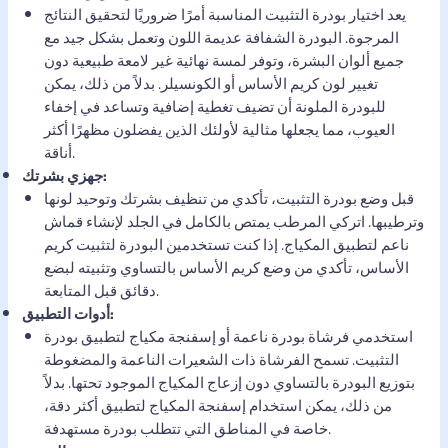
يعد اختيار بودرة التثبيت المناسبة أمرًا ضروريًا لتحقيق النتائج
المرجوة. البودرة الشفافة عديمة اللون وتعمل بشكل جيد مع
جميع ألوان البشرة، وتوفر لمسة نهائية غير لامعة طبيعية دون
تغيير لون كريم الأساس أو الكونسيلر. بدلاً من ذلك، يمكن
للبودرة الملونة أن تضيف تغطية إضافية وتساعد في إخفاء
العيوب، مما يجعلها مثالية لأولئك الذين يفضلون مظهرًا أكثر
أناقة.
جهزي بشرتك:
قبل وضع بودرة التثبيت، تأكدي من تنظيف بشرتك وتوحيد لونها
وترطيبها. اتركي المرطب يمتص بالكامل في الجلد لإنشاء قماش
ناعم لتطبيق المكياج. إذا كنت تستخدمين البودرة لتثبيت كريم
الأساس، تأكدي من وضع كريم الأساس بالتساوي وتثبيته لبضع
دقائق قبل المتابعة.
أدوات التطبيق:
استخدمي فرشاة بودرة ناعمة أو إسفنجة مكياج لتطبيق بودرة
التثبيت. تسمح الفرشاة ذات الشعيرات الناعمة والمضغوطة
بتوزيع البودرة بالتساوي دون إزعاج المكياج الموجود تحتها. بدلاً
من ذلك، يمكن استخدام إسفنجة المكياج لتطبيق أكثر دقة،
خاصة في المناطق التي تتطلب بودرة مستهدفة.