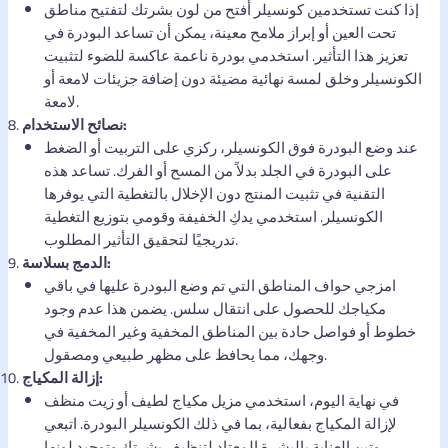
إذا كنت تستخدمين كونسيلر أفتح من لون بشرتك لتفتيح مناطق
تحت العين أو إبراز ملامح معينة، يمكن أن تساعد البودرة في
تعزيز هذا التأثير. استخدمي بودرة ناعمة عاكسة للضوء لتثبيت
الكونسيلر وخلق لمسة نهائية مضيئة دون إضافة جزيئات لامعة أو
لامعة.
نصائح الاستخدام:
عند وضع البودرة فوق الكونسيلر، ركزي على التربيت أو الضغط
على البودرة في الجلد بدلاً من المسح أو الفرك. تساعد هذه
التقنية في تثبيت المنتج دون الإخلال بالتغطية التي يوفرها
الكونسيلر. استخدمي يدكِ الخفيفة وقومي بتوزيع التغطية
تدريجيًا لتحقيق التأثير المطلوب.
الدمج بسلاسة:
امزجي حواف المناطق التي تم وضع البودرة عليها في باقي
مكياجك للحصول على انتقال سلس. يضمن هذا عدم وجود
خطوط أو فواصل حادة بين المناطق المخفية وغير المخفية في
وجهك، مما يحافظ على مظهر طبيعي ومصقول.
إزالة المكياج:
في نهاية اليوم، استخدمي مزيل مكياج لطيف أو زيت منظف
لإزالة المكياج بفعالية، بما في ذلك الكونسيلر البودرة. اتبعي
روتين العناية بالبشرة المعتاد لتنظيف بشرتك وتوحيد لونها