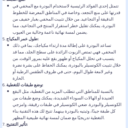
تتمثل إحدى الفوائد الرئيسية لاستخدام البودرة مع المخفي في
قدرتها على منع التجعد، وخاصة في المناطق المعرضة للخطوط
الدقيقة أو التجاعيد. من خلال تثبيت المخفي بغبار خفيف من
البودرة، يمكنك تقليل خطر استقرار المنتج في التجاعيد، مما
يضمن لمسة نهائية ناعمة وخالية من العيوب.
طول عمر المكياج:
تساعد البودرة على إطالة مدة ارتداء مكياجك، بما في ذلك
المخفي. فهي تمتص الزيوت الزائدة على سطح الجلد، مما قد
يتسبب في تحلل المكياج أو ظهور بقع عليه بمرور الوقت. من
خلال تثبيت الكونسيلر بالبودرة، يمكنك الحفاظ على بشرة نضرة
وغير لامعة طوال اليوم، حتى في ظروف الطقس الرطبة أو
الحارة.
وضع طبقات للتغطية:
بالنسبة للمناطق التي تتطلب المزيد من التغطية، مثل البقع
العنيدة أو الهالات السوداء الشديدة، يمكنك وضع طبقات من
الكونسيلر والبودرة. ضعي الكونسيلر في طبقات رقيقة، وامزجي
كل طبقة جيدًا، وثبتيه بالبودرة بينهما. تتيح لك هذه التقنية بناء
التغطية تدريجيًا مع ضمان لمسة نهائية طبيعية المظهر.
تأثير التفتيح: