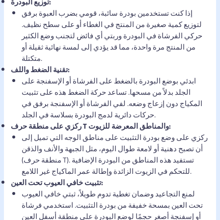
توزيع البودرة:
إذا كنت تستخدمين بودرة سائبة، قومي بضرب العبوة برفق
لتوزيع كمية صغيرة من المنتج في الغطاء أو على سطح نظيف.
حركي الفرشاة في البودرة وربتي أي فائض لتجنب وضع الكثير
من المنتج مرة واحدة، مما قد يؤدي إلى لمسة نهائية ثقيلة أو
متكتلة.
تقنية الضغط واللف:
ابدئي بوضع البودرة بالضغط على الفرشاة أو الإسفنجة على
الجلد بدلاً من مسحها. تساعد حركة الضغط هذه على تثبيت
المكياج دون إزعاج وضعه. لفي الفرشاة أو الإسفنجة برفق في
حركات دائرية لدمج البودرة بسلاسة في الجلد.
ركزي على منطقة حرف T والمناطق المعرضة للزيوت:
ركزي على وضع بودرة التثبيت على مناطق الوجه التي تميل إلى
أن تصبح دهنية أو لامعة طوال اليوم، مثل الجبهة والأنف والذقن
(منطقة حرف T). تستفيد هذه المناطق من البودرة الإضافية
للتحكم في الزيوت الزائدة وإطالة عمر الماكياج غير اللامع.
تثبيت خافي العيوب تحت العين:
لمنع التجاعيد وضمان تغطية تدوم طويلاً، ثبتي خافي العيوب
تحت العين بمسحة خفيفة من بودرة التثبيت. استخدمي فرشاة
أو إسفنجة أصغر حجمًا لوضع البودرة على منطقة أسفل العين