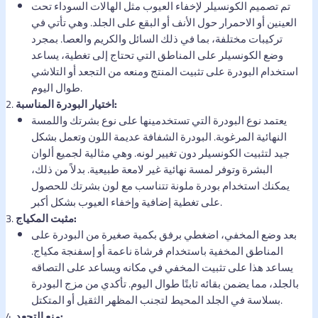
تم تصميم الكونسيلر لإخفاء العيوب مثل الهالات السوداء تحت
العينين أو الاحمرار حول الأنف أو البقع على الجلد. وهي تأتي في
تركيبات مختلفة، بما في ذلك السائل والكريم والعصا. بمجرد
وضع الكونسيلر على المناطق التي تحتاج إلى تغطية، يساعد
استخدام البودرة على تثبيت المنتج ومنعه من التجعد أو التلاشي
طوال اليوم.
اختيار البودرة المناسبة:
يعتمد نوع البودرة التي تستخدمينها على نوع بشرتك واللمسة
النهائية المرغوبة. البودرة الشفافة عديمة اللون وتعمل بشكل
جيد لتثبيت الكونسيلر دون تغيير لونه. وهي مثالية لجميع ألوان
البشرة وتوفر لمسة نهائية غير لامعة طبيعية. بدلاً من ذلك،
يمكنك استخدام بودرة ملونة تتناسب مع لون بشرتك للحصول
على تغطية إضافية وإخفاء العيوب بشكل أكبر.
مثبت المكياج:
بعد وضع المخفي، اضغطي برفق بكمية صغيرة من البودرة على
المناطق المخفية باستخدام فرشاة ناعمة أو إسفنجة مكياج.
يساعد هذا على تثبيت المخفي في مكانه ويساعد على التصاقه
بالجلد، مما يضمن بقائه ثابتًا طوال اليوم. تأكدي من مزج البودرة
بسلاسة في الجلد المحيط لتجنب المظهر الثقيل أو المتكتل.
منع التجعد: