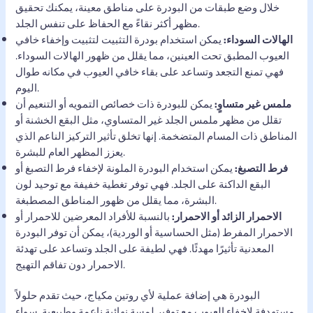
خلال وضع طبقات من البودرة على مناطق معينة، يمكنك تحقيق
مظهر أكثر نقاءً مع الحفاظ على تنفس الجلد.
الهالات السوداء:
يمكن استخدام بودرة التثبيت لتثبيت وإخفاء خافي
العيوب المطبق تحت العينين، مما يقلل من ظهور الهالات السوداء.
فهي تمنع التجعد وتساعد على بقاء خافي العيوب في مكانه طوال
اليوم.
ملمس غير متساوٍ:
يمكن للبودرة ذات خصائص التمويه أو التنعيم أن
تقلل من مظهر ملمس الجلد غير المتساوي، مثل البقع الخشنة أو
المناطق ذات المسام المتضخمة. إنها تخلق تأثير التركيز الناعم الذي
يعزز المظهر العام للبشرة.
فرط التصبغ:
يمكن استخدام البودرة الملونة لإخفاء فرط التصبغ أو
البقع الداكنة على الجلد. فهي توفر تغطية خفيفة مع توحيد لون
البشرة، مما يقلل من ظهور المناطق المصطبغة.
الاحمرار الزائد أو الاحمرار:
بالنسبة للأفراد المعرضين للاحمرار أو
الاحمرار المفرط (مثل الحساسية أو الوردية)، يمكن أن توفر البودرة
المعدنية تأثيرًا مهدئًا. فهي لطيفة على الجلد وتساعد على تهدئة
الاحمرار دون تفاقم التهيج.
البودرة هي إضافة عملية لأي روتين مكياج، حيث تقدم حلولاً
مستهدفة لإخفاء العيوب مع توفير لمسة نهائية ناعمة وطبيعية. سواء