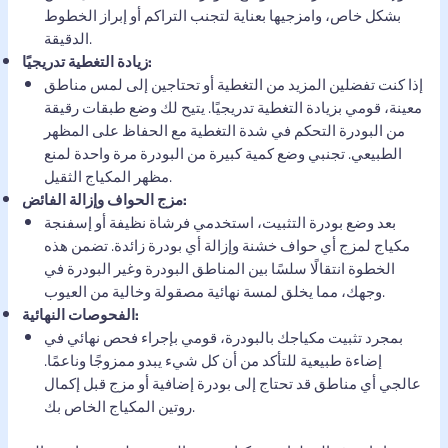
بشكل خاص، وامزجيها بعناية لتجنب التراكم أو إبراز الخطوط
الدقيقة.
زيادة التغطية تدريجيًا:
إذا كنت تفضلين المزيد من التغطية أو تحتاجين إلى لمس مناطق
معينة، قومي بزيادة التغطية تدريجيًا. يتيح لك وضع طبقات رقيقة
من البودرة التحكم في شدة التغطية مع الحفاظ على المظهر
الطبيعي. تجنبي وضع كمية كبيرة من البودرة مرة واحدة لمنع
مظهر المكياج الثقيل.
مزج الحواف وإزالة الفائض:
بعد وضع بودرة التثبيت، استخدمي فرشاة نظيفة أو إسفنجة
مكياج لمزج أي حواف خشنة وإزالة أي بودرة زائدة. تضمن هذه
الخطوة انتقالًا سلسًا بين المناطق البودرة وغير البودرة في
وجهك، مما يخلق لمسة نهائية مصقولة وخالية من العيوب.
الفحوصات النهائية:
بمجرد تثبيت مكياجك بالبودرة، قومي بإجراء فحص نهائي في
إضاءة طبيعية للتأكد من أن كل شيء يبدو ممزوجًا وناعمًا.
عالجي أي مناطق قد تحتاج إلى بودرة إضافية أو مزج قبل إكمال
روتين المكياج الخاص بك.