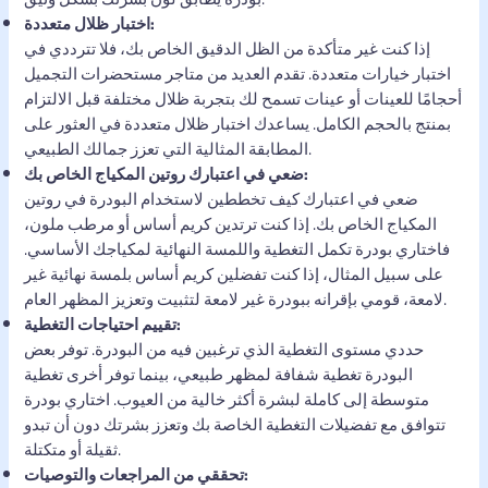
اختبار ظلال متعددة:
إذا كنت غير متأكدة من الظل الدقيق الخاص بك، فلا تترددي في
اختبار خيارات متعددة. تقدم العديد من متاجر مستحضرات التجميل
أحجامًا للعينات أو عينات تسمح لك بتجربة ظلال مختلفة قبل الالتزام
بمنتج بالحجم الكامل. يساعدك اختبار ظلال متعددة في العثور على
المطابقة المثالية التي تعزز جمالك الطبيعي.
ضعي في اعتبارك روتين المكياج الخاص بك:
ضعي في اعتبارك كيف تخططين لاستخدام البودرة في روتين
المكياج الخاص بك. إذا كنت ترتدين كريم أساس أو مرطب ملون،
فاختاري بودرة تكمل التغطية واللمسة النهائية لمكياجك الأساسي.
على سبيل المثال، إذا كنت تفضلين كريم أساس بلمسة نهائية غير
لامعة، قومي بإقرانه ببودرة غير لامعة لتثبيت وتعزيز المظهر العام.
تقييم احتياجات التغطية:
حددي مستوى التغطية الذي ترغبين فيه من البودرة. توفر بعض
البودرة تغطية شفافة لمظهر طبيعي، بينما توفر أخرى تغطية
متوسطة إلى كاملة لبشرة أكثر خالية من العيوب. اختاري بودرة
تتوافق مع تفضيلات التغطية الخاصة بك وتعزز بشرتك دون أن تبدو
ثقيلة أو متكتلة.
تحققي من المراجعات والتوصيات: