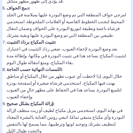
قد يؤدي إلى ظهور مظهر متكتل.
دمج الحواف:
امزجي حواف المنطقة التي تم وضع البودرة عليها بسلاسة في الجلد
المحيط لتجنب الخطوط القاسية أو العلامات الملحوظة. استخدمي
فرشاة ناعمة ونظيفة لتوزيع البودرة على الحواف وضمان انتقال
طبيعي بين المنطقة التي تم وضع البودرة عليها وبقية بشرتك.
تثبيت المكياج برذاذ التثبيت:
بعد وضع البودرة لإخفاء العيوب، ضعي رذاذ التثبيت في اعتبارك
لتثبيت المكياج. يساعد هذا في تثبيت البودرة في مكانها، وإطالة مدة
بقاء المكياج، ومنع انتقاله طوال اليوم.
اللمسات النهائية حسب الحاجة:
خلال اليوم، إذا لاحظت أي عيوب تظهر من خلال المكياج أو مناطق
بهتت فيها المكياج، استخدمي فرشاة صغيرة أو إسفنجة بودرة
لتلميع البودرة. يساعد هذا في الحفاظ على مظهر خالٍ من العيوب
وإخفاء العيوب.
إزالة المكياج بشكل صحيح:
في نهاية اليوم، استخدمي مزيل مكياج لطيف أو زيت منظف لإزالة
البودرة وأي مكياج متبقي تمامًا. اتبعي روتين العناية بالبشرة المعتاد
لتنظيف بشرتك وتوحيد لونها وترطيبها، مما يسمح لها بالتنفس
والتجدد طوال الليل.