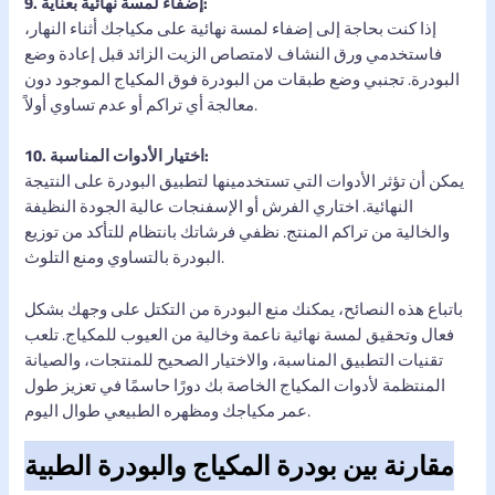
9. إضفاء لمسة نهائية بعناية:
إذا كنت بحاجة إلى إضفاء لمسة نهائية على مكياجك أثناء النهار،
فاستخدمي ورق النشاف لامتصاص الزيت الزائد قبل إعادة وضع
البودرة. تجنبي وضع طبقات من البودرة فوق المكياج الموجود دون
معالجة أي تراكم أو عدم تساوي أولاً.
10. اختيار الأدوات المناسبة:
يمكن أن تؤثر الأدوات التي تستخدمينها لتطبيق البودرة على النتيجة
النهائية. اختاري الفرش أو الإسفنجات عالية الجودة النظيفة
والخالية من تراكم المنتج. نظفي فرشاتك بانتظام للتأكد من توزيع
البودرة بالتساوي ومنع التلوث.
باتباع هذه النصائح، يمكنك منع البودرة من التكتل على وجهك بشكل
فعال وتحقيق لمسة نهائية ناعمة وخالية من العيوب للمكياج. تلعب
تقنيات التطبيق المناسبة، والاختيار الصحيح للمنتجات، والصيانة
المنتظمة لأدوات المكياج الخاصة بك دورًا حاسمًا في تعزيز طول
عمر مكياجك ومظهره الطبيعي طوال اليوم.
مقارنة بين بودرة المكياج والبودرة الطبية