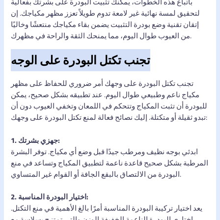
باتباع هذه الخطوات، يمكنك تثبيت البودرة على بشرتك بفعالية
لتحقيق لمسة نهائية غير لامعة تدوم طويلاً تعزز مظهر مكياجك. إن
إتقان تقنية وضع بودرة التثبيت يضمن بقاء مكياجك منتعشًا وخاليًا
من العيوب طوال اليوم، مما يمنحك الثقة والراحة في مظهرك.
تجنب تكتل البودرة على الوجه
تجنب تكتل البودرة على وجهك أمر ضروري للحفاظ على مظهر
مكياج ناعم وطبيعي طوال اليوم. عند تطبيقه بشكل صحيح، يمكن
للبودرة أن تثبت المكياج وتتحكم في اللمعان وتخفي العيوب دون أن
تبدو ثقيلة أو متكتلة. إليك نصائح فعالة لمنع تكتل البودرة على وجهك:
1. جهزي بشرتك:
ابدئي بوجه نظيف ومرطب جيدًا قبل وضع أي مكياج. توفر البشرة
المرطبة بشكل صحيح قاعدة ناعمة لتطبيق المكياج وتساعد في منع
البودرة من الالتصاق بالبقع الجافة أو القوام غير المتساوي.
2. اختيار البودرة المناسبة:
يعد اختيار تركيبة البودرة المناسبة أمرًا بالغ الأهمية في منع التكتل.
اختاري البودرة الناعمة الخفيفة الوزن والتي تمتزج بسلاسة مع