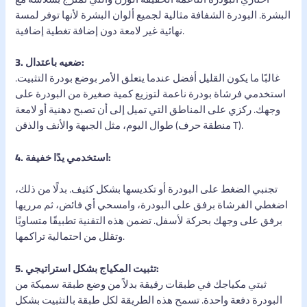
البشرة. البودرة الشفافة مثالية لجميع ألوان البشرة لأنها توفر لمسة
نهائية غير لامعة دون إضافة تغطية إضافية.
3. ضعيه باعتدال:
غالبًا ما يكون القليل أفضل عندما يتعلق الأمر بوضع بودرة التثبيت.
استخدمي فرشاة بودرة ناعمة لتوزيع كمية صغيرة من البودرة على
وجهك. ركزي على المناطق التي تميل إلى أن تصبح دهنية أو لامعة
طوال اليوم، مثل الجبهة والأنف والذقن (منطقة حرف T).
4. استخدمي يدًا خفيفة:
تجنبي الضغط على البودرة أو تكديسها بشكل كثيف. بدلًا من ذلك،
اضغطي الفرشاة برفق على البودرة، وامسحي أي فائض، ثم مرريها
برفق على وجهك بحركة لأسفل. تضمن هذه التقنية تطبيقًا متساويًا
وتقلل من احتمالية تراكمها.
5. تثبيت المكياج بشكل استراتيجي:
ثبتي مكياجك في طبقات رقيقة بدلاً من وضع طبقة سميكة من
البودرة دفعة واحدة. تسمح هذه الطريقة لكل طبقة بالتثبيت بشكل