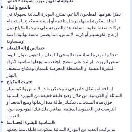
طبيعية أو لديهم عيوب بسيطة لإخفائها.
الدمج والبناء:
نظرًا لقوامها المطحون الناعم، تمتزج البودرة السائبة بسهولة في
الجلد. يمكن تطبيقها بفرشاة ناعمة أو إسفنجة مكياج باستخدام
حركات ضغط لطيفة. تساعد هذه الطريقة على تثبيت المكياج دون
إزعاج الكونسيلر أو كريم الأساس، مما يضمن لمسة نهائية ناعمة
ومتساوية.
خصائص إزالة اللمعان:
تتحكم البودرة السائبة بفعالية في اللمعان والدهون طوال اليوم.
تمتص الزيوت الزائدة على سطح الجلد، مما يجعلها مناسبة لأنواع
البشرة الدهنية أو المختلطة المعرضة لللمعان ومكياج منتصف
النهار.
تثبيت المكياج:
إنها فعالة بشكل خاص في تثبيت كريمات الأساس والكونسيلر
السائلة أو الكريمية. من خلال وضع طبقة خفيفة من البودرة السائبة
فوق هذه المنتجات، يمكنك إطالة مدة ارتدائها ومنع التجعد أو
الترسب في الخطوط الدقيقة، بما في ذلك تلك الموجودة حول
العيوب.
المناسبة للبشرة الحساسة:
تم تركيب العديد من البودرة السائبة بمكونات قليلة، مما يجعلها