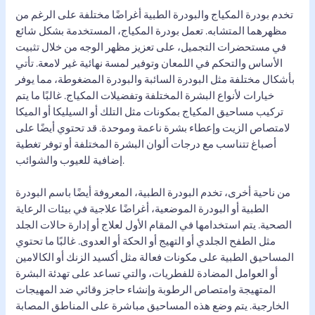
تخدم بودرة المكياج والبودرة الطبية أغراضًا مختلفة على الرغم من
مظهرهما المتشابه. تعمل بودرة المكياج، المستخدمة بشكل شائع
في مستحضرات التجميل، على تعزيز مظهر الوجه من خلال تثبيت
الأساس والتحكم في اللمعان وتوفير لمسة نهائية غير لامعة. تأتي
بأشكال مختلفة مثل البودرة السائبة والبودرة المضغوطة، مما يوفر
خيارات لأنواع البشرة المختلفة وتفضيلات المكياج. غالبًا ما يتم
تركيب مساحيق المكياج بمكونات مثل التلك أو السيليكا أو الميكا
لامتصاص الزيت وإعطاء بشرة ناعمة وموحدة. قد تحتوي أيضًا على
أصباغ تتناسب مع درجات ألوان البشرة المختلفة أو توفر تغطية
إضافية للعيوب والشوائب.
من ناحية أخرى، تخدم البودرة الطبية، المعروفة أيضًا باسم البودرة
الطبية أو البودرة الموضعية، أغراضًا علاجية في بيئات الرعاية
الصحية. يتم استخدامها في المقام الأول لعلاج أو إدارة حالات الجلد
مثل الطفح الجلدي أو التهيج أو الحكة أو العدوى. غالبًا ما تحتوي
المساحيق الطبية على مكونات فعالة مثل أكسيد الزنك أو الكالامين
أو العوامل المضادة للفطريات، والتي تساعد على تهدئة البشرة
المتهيجة وامتصاص الرطوبة وإنشاء حاجز وقائي ضد المهيجات
الخارجية. يتم وضع هذه المساحيق مباشرة على المناطق المصابة