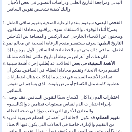
البدني ومراجعة التاريخ الطبي ودراسات التصوير في بعض الأحيان.
وإليك كيفية تشخيص تقوس الساقين:
الفحص البدني:
سيقوم مقدم الرعاية الصحية بتقييم ساقي الطفل
بصريًا أثناء الوقوف والاستلقاء. سوف يراقبون محاذاة الساقين،
ويبحثون عن الانحناء الخارجي عند الركبتين والمسافة بين الكاحلين.
التاريخ الطبي:
سوف يستفسر مقدم الرعاية الصحية عن معالم نمو
الطفل، بما في ذلك متى تم ملاحظة انحناء الساقين لأول مرة وما إذا
كان هناك أي أعراض مرتبطة أو تاريخ عائلي لحالات مماثلة.
الأشعة السينية:
في بعض الحالات، قد يُطلب إجراء أشعة سينية
لتقييم درجة الانحناء وتقييم محاذاة العظام في الساقين. يمكن أن
تساعد الأشعة السينية في تحديد ما إذا كانت هناك اضطرابات
عظمية كامنة مثل الكساح أو مرض بلونت الذي يساهم في تقوس
الساقين.
اختبارات الدم:
إذا كان الكساح سببًا لتقوس الساقين، فقد يوصى
بإجراء اختبارات الدم لقياس مستويات فيتامين د والكالسيوم
والمعادن الأخرى التي تلعب دورًا في صحة العظام.
تقييم العظام:
قد تكون الإحالة إلى أخصائي العظام ضرورية لمزيد
من التقييم والإدارة، خاصة في الحالات التي يكون فيها الانحناء
شديدًا أو يستمر بعد العمر الذي يُتوقع فيه أن يتحلل تقوس الساقين