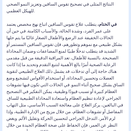
النتائج المثلى في تصحيح تقوس الساقين وتعزيز النمو الصحي
للهيكل العظمي.
في الختام،
يتطلب علاج تقوس الساقين اتباع نهج مخصص يعتمد
على عمر الفرد، وشدة الحالة، والأسباب الكامنة. في حين أن
الحالات الخفيفة عند الرضع والأطفال الصغار غالبًا ما يتم حلها
بشكل طبيعي مع نموهم وتطورهم، فإن تقوس الساقين المستمر أو
الشديد قد يتطلب تدخلًا طبيًا لمنع المضاعفات وضمان المحاذاة
الصحيحة. بالنسبة للأطفال، تعد المراقبة الدقيقة من قبل مقدمي
الرعاية الصحية أمرًا بالغ الأهمية لتتبع التقدم وتحديد ما إذا كانت
هناك حاجة إلى أي تدخلات. قد يشمل ذلك العلاج الطبيعي لتقوية
العضلات وتحسين المحاذاة، أو استخدام الأقواس لتشجيع وضع
الساق بشكل صحيح أثناء النمو. في الحالات التي تكون فيها تشوهات
العظام كبيرة أو تسبب قيودًا وظيفية، يمكن التفكير في التصحيح
الجراحي لإعادة تنظيم العظام واستعادة المحاذاة الطبيعية للساق.
في البالغين، يركز العلاج على معالجة السبب الأساسي، مثل التهاب
المفاصل أو تشوهات العظام، من خلال مزيج من الإدارة الطبية، وإذا
لزم الأمر، التدخل الجراحي لتحسين الحركة وتقليل الألم. وبغض
النظر عن العمر، فإن الحفاظ على صحة العظام الجيدة من خلال