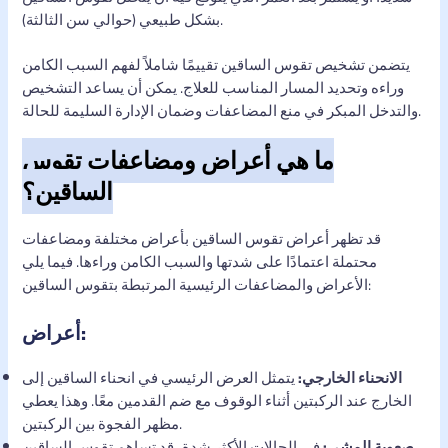
بشكل طبيعي (حوالي سن الثالثة).
يتضمن تشخيص تقوس الساقين تقييمًا شاملاً لفهم السبب الكامن
وراءه وتحديد المسار المناسب للعلاج. يمكن أن يساعد التشخيص
والتدخل المبكر في منع المضاعفات وضمان الإدارة السليمة للحالة.
ما هي أعراض ومضاعفات تقوس
الساقين؟
قد تظهر أعراض تقوس الساقين بأعراض مختلفة ومضاعفات
محتملة اعتمادًا على شدتها والسبب الكامن وراءها. فيما يلي
الأعراض والمضاعفات الرئيسية المرتبطة بتقوس الساقين:
أعراض:
الانحناء الخارجي:
يتمثل العرض الرئيسي في انحناء الساقين إلى
الخارج عند الركبتين أثناء الوقوف مع ضم القدمين معًا. وهذا يعطي
مظهر الفجوة بين الركبتين.
صعوبة المشي:
في الحالات الأكثر شدة، قد تساهم تقوس الساقين