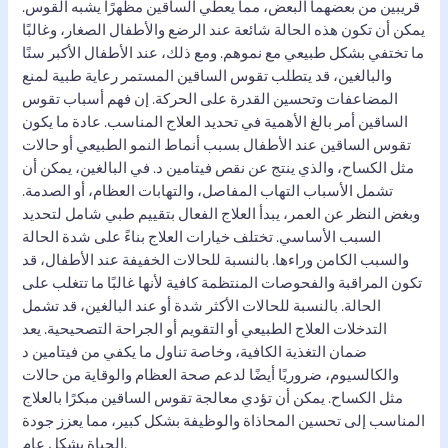
قريبين من بعضهما البعض، مما يعطي الساقين مظهرًا يشبه القوس.
يمكن أن تكون هذه الحالة شائعة عند الرضع والأطفال الصغار، وغالبًا
ما تختفي بشكل طبيعي مع نموهم. ومع ذلك، عند الأطفال الأكبر سنًا
والبالغين، قد يتطلب تقوس الساقين المستمر رعاية طبية لمنع
المضاعفات وتحسين القدرة على الحركة. إن فهم أسباب تقوس
الساقين أمر بالغ الأهمية في تحديد العلاج المناسب. عادة ما يكون
تقوس الساقين عند الأطفال بسبب أنماط النمو الطبيعي أو حالات
مثل الكساح، والذي ينتج عن نقص فيتامين د. في البالغين، يمكن أن
تشمل الأسباب التهاب المفاصل، والتهابات العظام، أو الصدمة.
وبغض النظر عن العمر، يبدأ العلاج الفعال بتقييم طبي شامل لتحديد
السبب الأساسي. تختلف خيارات العلاج بناءً على شدة الحالة
والسبب الكامن وراءها. بالنسبة للحالات الخفيفة عند الأطفال، قد
تكون المراقبة والفحوصات المنتظمة كافية لأنها غالبًا ما تتغلب على
الحالة. بالنسبة للحالات الأكثر شدة أو عند البالغين، قد تشمل
التدخلات العلاج الطبيعي أو التقويم أو الجراحة التصحيحية. يعد
ضمان التغذية الكافية، وخاصة تناول ما يكفي من فيتامين د
والكالسيوم، ضروريًا أيضًا لدعم صحة العظام والوقاية من حالات
مثل الكساح. يمكن أن تؤدي معالجة تقوس الساقين مبكرًا بالعلاج
المناسب إلى تحسين المحاذاة والوظيفة بشكل كبير، مما يعزز جودة
الحياة بشكل عام.