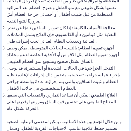
الملاحظة والمراقبة:
في كثير من الحالات، تصحح الأرجل المنحنية
نفسها بشكل طبيعي مع نمو الطفل ونضوج العظام. تعد المراقبة
المنتظمة من قبل طبيب أطفال أو أخصائي جراحة العظام أمرًا
ضروريًا لتتبع التقدم.
معالجة الأسباب الكامنة:
إذا كان تقوس الساقين ناتجًا عن نقص
التغذية مثل فيتامين د أو الكالسيوم، فإن العلاج يشمل المكملات
الغذائية وتعديلات النظام الغذائي تحت إشراف طبي.
أجهزة تقويم العظام:
بالنسبة للحالات المتوسطة، يمكن وصف
أجهزة تقويم العظام مثل الأقواس أو الأحذية الخاصة لدعم محاذاة
الساق بشكل صحيح وتشجيع نمو العظام الطبيعي.
التدخل الجراحي:
في الحالات الشديدة أو المستمرة، قد يوصى
بإجراء عملية جراحية تصحيحية. يتضمن ذلك إجراءات لإعادة تنظيم
العظام وتثبيت الساقين، والتي يتم إجراؤها عادةً بواسطة جراحي
العظام المتخصصين في حالات الأطفال.
العلاج الطبيعي:
يمكن أن تساعد التمارين والتمددات التي يصفها
المعالج الطبيعي على تحسين قوة الساق ومرونتها وقدرتها على
الحركة بشكل عام.
ومن خلال الجمع بين هذه الأساليب، يمكن لمقدمي الرعاية الصحية
تصميم خطط علاجية تناسب الاحتياجات الفردية للطفل، وضمان